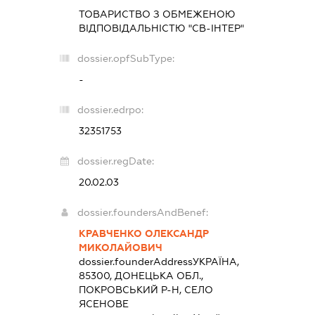
ТОВАРИСТВО З ОБМЕЖЕНОЮ
ВІДПОВІДАЛЬНІСТЮ "СВ-ІНТЕР"
dossier.opfSubType:
-
dossier.edrpo:
32351753
dossier.regDate:
20.02.03
dossier.foundersAndBenef:
КРАВЧЕНКО ОЛЕКСАНДР
МИКОЛАЙОВИЧ
dossier.founderAddress
УКРАЇНА,
85300, ДОНЕЦЬКА ОБЛ.,
ПОКРОВСЬКИЙ Р-Н, СЕЛО
ЯСЕНОВЕ