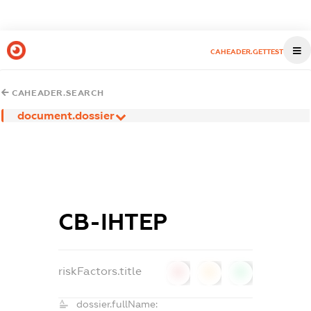
CAHEADER.GETTEST
CAHEADER.SEARCH
document.dossier
СВ-ІНТЕР
riskFactors.title
0
0
0
dossier.fullName: