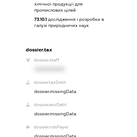
хімічної продукції для
промислових цілей
73.10.1
дослідження і розробки в
галузі природничих наук
dossier.tax
dossier.staff
XXXXXXXXXX
dossier.taxDebt
dossier.missingData
dossier.esvDebt
dossier.missingData
dossier.ndsPayer
dossier.missingData