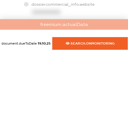
dossier.commercial_info.website
XXXXXXXXXX
dossier.commercial_info.activity
freemium.actualData
XXXXXXXXXX
document.dueToDate
19.10.25
SEARCH.ONMONITORING
freemium.exampleText_1
freemium.exampleText_2
freemium.anonymousPerSearch2
FREEMIUM.DETAILS
FREEMIUM.REGISTER