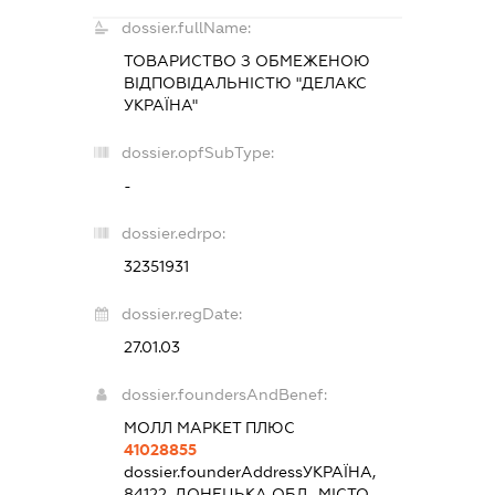
dossier.fullName:
ТОВАРИСТВО З ОБМЕЖЕНОЮ
ВІДПОВІДАЛЬНІСТЮ "ДЕЛАКС
УКРАЇНА"
dossier.opfSubType:
-
dossier.edrpo:
32351931
dossier.regDate:
27.01.03
dossier.foundersAndBenef:
МОЛЛ МАРКЕТ ПЛЮС
41028855
dossier.founderAddress
УКРАЇНА,
84122, ДОНЕЦЬКА ОБЛ., МІСТО