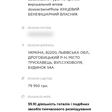
вирішальний вплив
dossier.benefRole:
КІНЦЕВИЙ
БЕНЕФІЦІАРНИЙ ВЛАСНИК
dossier.smida:
XXXXXXXXXX
dossier.address:
УКРАЇНА, 82200, ЛЬВІВСЬКА ОБЛ.,
ДРОГОБИЦЬКИЙ Р-Н, МІСТО
ТРУСКАВЕЦЬ, ВУЛ.СУХОВОЛЯ,
БУДИНОК 54А
dossier.capital:
79 950 грн.
dossier.kveds:
55.10
діяльність готелів і подібних
засобів тимчасового розміщування