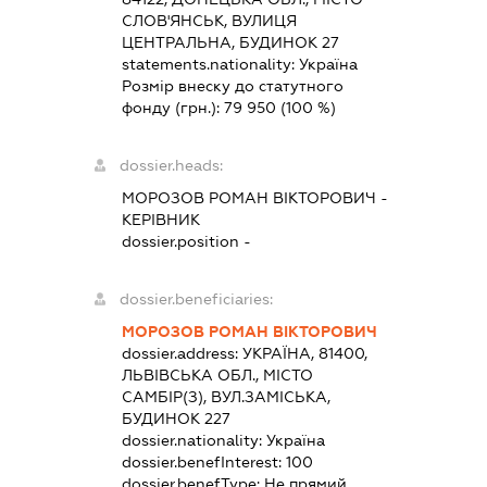
СЛОВ'ЯНСЬК, ВУЛИЦЯ
ЦЕНТРАЛЬНА, БУДИНОК 27
statements.nationality:
Україна
Розмір внеску до статутного
фонду (грн.):
79 950
(100 %)
dossier.heads:
МОРОЗОВ РОМАН ВІКТОРОВИЧ
-
КЕРІВНИК
dossier.position -
dossier.beneficiaries:
МОРОЗОВ РОМАН ВІКТОРОВИЧ
dossier.address:
УКРАЇНА, 81400,
ЛЬВІВСЬКА ОБЛ., МІСТО
САМБІР(З), ВУЛ.ЗАМІСЬКА,
БУДИНОК 227
dossier.nationality:
Україна
dossier.benefInterest:
100
dossier.benefType:
Не прямий