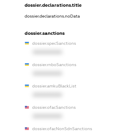
dossier.declarations.title
dossier.declarations.noData
dossier.sanctions
dossier.specSanctions
XXXXXXXXXX
dossier.rnboSanctions
XXXXXXXXXX
dossier.amkuBlackList
XXXXXXXXXX
dossier.ofacSanctions
XXXXXXXXXX
dossier.ofacNonSdnSanctions