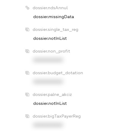
dossier.ndsAnnul
dossier.missingData
dossier.single_tax_reg
dossier.notInList
dossier.non_profit
XXXXXXXXXX
dossier.budget_dotation
XXXXXXXXXX
dossier.palne_akciz
dossier.notInList
dossier.bigTaxPayerReg
XXXXXXXXXX