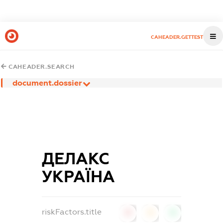
CAHEADER.GETTEST
CAHEADER.SEARCH
document.dossier
ДЕЛАКС
УКРАЇНА
riskFactors.title
0
0
0