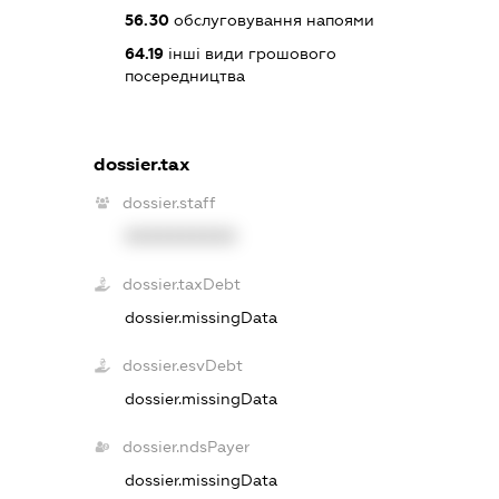
56.30
обслуговування напоями
64.19
інші види грошового
посередництва
dossier.tax
dossier.staff
XXXXXXXXXX
dossier.taxDebt
dossier.missingData
dossier.esvDebt
dossier.missingData
dossier.ndsPayer
dossier.missingData