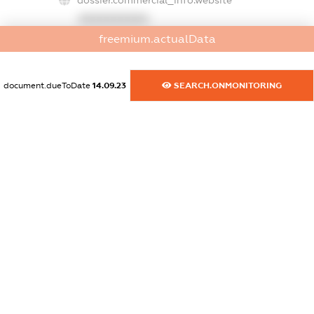
dossier.commercial_info.website
XXXXXXXXXX
freemium.actualData
dossier.commercial_info.activity
XXXXXXXXXX
document.dueToDate
14.09.23
SEARCH.ONMONITORING
freemium.exampleText_1
freemium.exampleText_2
freemium.anonymousPerSearch2
FREEMIUM.DETAILS
FREEMIUM.REGISTER