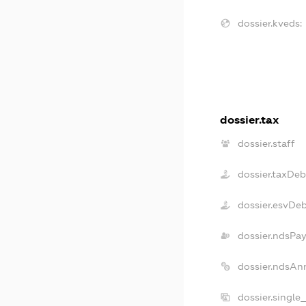
dossier.kveds:
dossier.tax
dossier.staff
dossier.taxDeb
dossier.esvDe
dossier.ndsPa
dossier.ndsAn
dossier.single