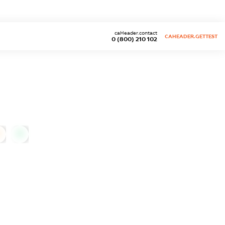
caHeader.contact
CAHEADER.GETTEST
0 (800) 210 102
0