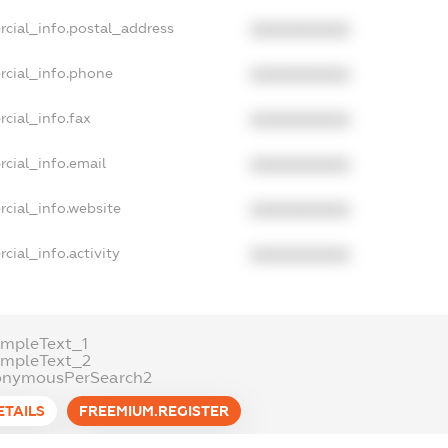
rcial_info.postal_address
XXXXXXXXXX
rcial_info.phone
XXXXXXXXXX
cial_info.fax
XXXXXXXXXX
cial_info.email
XXXXXXXXXX
rcial_info.website
XXXXXXXXXX
cial_info.activity
XXXXXXXXXX
ampleText_1
ampleText_2
onymousPerSearch2
ETAILS
FREEMIUM.REGISTER