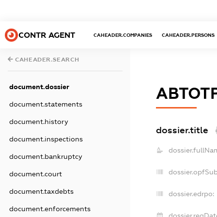
CONTR AGENT
CAHEADER.COMPANIES
CAHEADER.PERSONS
CAHEADER.SEARCH
document.dossier
АВТОТ
document.statements
document.history
dossier.title
document.inspections
dossier.fullNa
document.bankruptcy
dossier.opfSu
document.court
document.taxdebts
dossier.edrpo:
document.enforcements
dossier.regDat