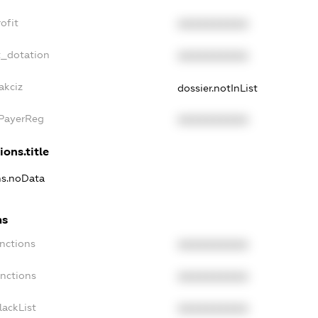
ofit
XXXXXXXXXX
t_dotation
XXXXXXXXXX
akciz
dossier.notInList
xPayerReg
XXXXXXXXXX
ions.title
ons.noData
ns
anctions
XXXXXXXXXX
anctions
XXXXXXXXXX
lackList
XXXXXXXXXX