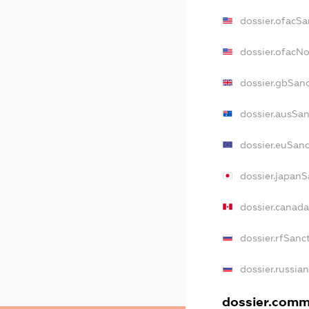
dossier.ofacSa
dossier.ofacN
dossier.gbSan
dossier.ausSa
dossier.euSan
dossier.japan
dossier.canad
dossier.rfSanc
dossier.russia
dossier.comme