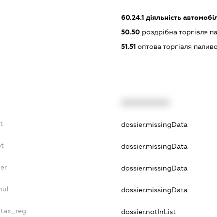
60.24.1
діяльність автомобі
50.50
роздрібна торгівля п
51.51
оптова торгівля палив
XXXXXXXXXX
t
dossier.missingData
bt
dossier.missingData
yer
dossier.missingData
nul
dossier.missingData
_tax_reg
dossier.notInList