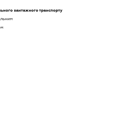
льного вантажного транспорту
альним
ом