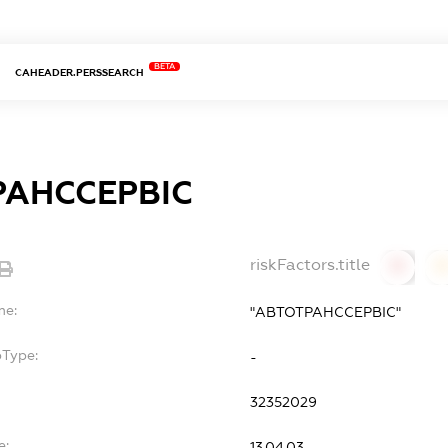
BETA
CAHEADER.PERSSEARCH
РАНССЕРВІС
riskFactors.title
0
0
me:
"АВТОТРАНССЕРВІС"
bType:
-
32352029
e:
13.04.03