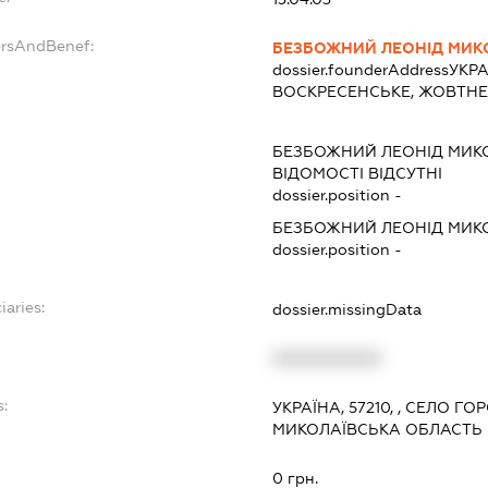
ersAndBenef:
БЕЗБОЖНИЙ ЛЕОНІД МИ
dossier.founderAddress
УКРА
ВОСКРЕСЕНСЬКЕ, ЖОВТНЕ
БЕЗБОЖНИЙ ЛЕОНІД МИ
ВІДОМОСТІ ВІДСУТНІ
dossier.position -
БЕЗБОЖНИЙ ЛЕОНІД МИ
dossier.position -
iaries:
dossier.missingData
XXXXXXXXXX
s:
УКРАЇНА, 57210, , СЕЛО 
МИКОЛАЇВСЬКА ОБЛАСТЬ
:
0 грн.