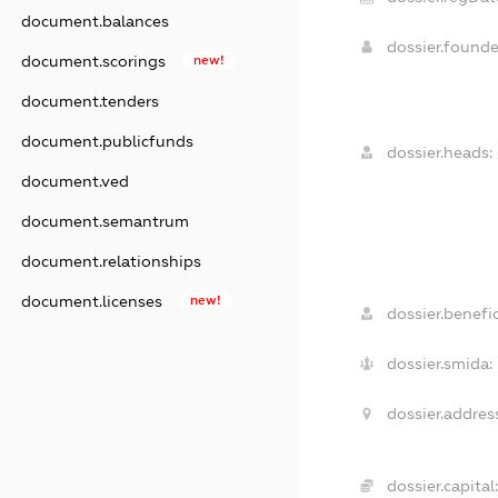
document.balances
dossier.found
document.scorings
new!
document.tenders
document.publicfunds
dossier.heads:
document.ved
document.semantrum
document.relationships
document.licenses
new!
dossier.benefic
dossier.smida:
dossier.addres
dossier.capital