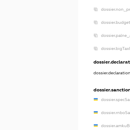
dossier.non_pr
dossier.budge
dossier.palne_
dossier.bigTa
dossier.declarat
dossier.declarati
dossier.sanctio
dossier.specS
dossier.rnboS
dossier.amkuB