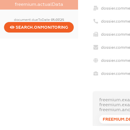
freemium.actualData
dossier.comme
document.dueToDate
01.07.25
dossier.comme
SEARCH.ONMONITORING
dossier.commer
dossier.commer
dossier.comme
dossier.commer
freemium.ex
freemium.ex
freemium.an
FREEMIUM.D