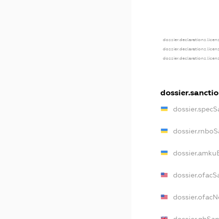
dossier.declarations.licen
dossier.declarations.lice
dossier.declarations.lice
dossier.sancti
dossier.specS
dossier.rnboS
dossier.amkuB
dossier.ofacS
dossier.ofac