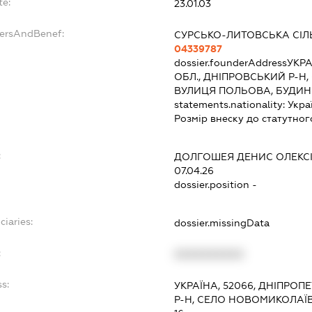
te:
23.01.03
dersAndBenef:
СУРСЬКО-ЛИТОВСЬКА СІЛ
04339787
dossier.founderAddress
УКРА
ОБЛ., ДНІПРОВСЬКИЙ Р-Н
ВУЛИЦЯ ПОЛЬОВА, БУДИН
statements.nationality:
Укра
Розмір внеску до статутног
:
ДОЛГОШЕЯ ДЕНИС ОЛЕКС
07.04.26
dossier.position -
ciaries:
dossier.missingData
:
XXXXXXXXXX
s:
УКРАЇНА, 52066, ДНІПРО
Р-Н, СЕЛО НОВОМИКОЛАЇВ