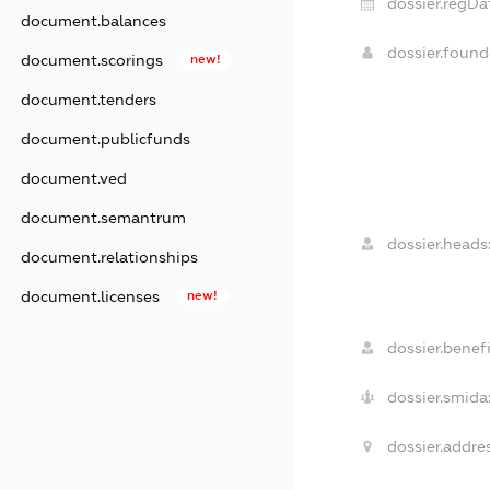
dossier.regDa
document.balances
dossier.foun
document.scorings
new!
document.tenders
document.publicfunds
document.ved
document.semantrum
dossier.heads
document.relationships
document.licenses
new!
dossier.benefi
dossier.smida
dossier.addres