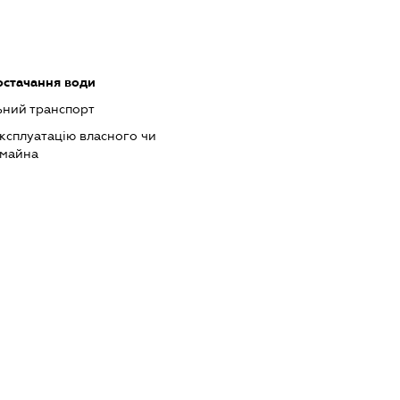
остачання води
ьний транспорт
ксплуатацію власного чи
 майна