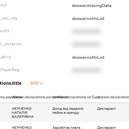
nnul
dossier.missingData
e_tax_reg
dossier.notInList
rofit
XXXXXXXXXX
et_dotation
XXXXXXXXXX
_akciz
dossier.notInList
axPayerReg
XXXXXXXXXX
tions.title
2017
tions.pepName
dossier.declarations.personName
dossier.declarations.relType
dossier.declaratio
НЕМЧЕНКО
Дохід від надання
Декларант
НАТАЛІЯ
майна в оренду
ВАЛЕРІЇВНА
НЕМЧЕНКО
Заробітна плата
Декларант