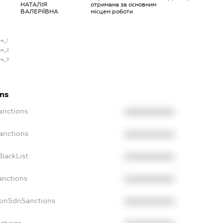
НАТАЛІЯ
отримана за основним
ВАЛЕРІЇВНА
місцем роботи
se_1
nse_2
nse_3
ons
anctions
XXXXXXXXXX
anctions
XXXXXXXXXX
lackList
XXXXXXXXXX
anctions
XXXXXXXXXX
NonSdnSanctions
XXXXXXXXXX