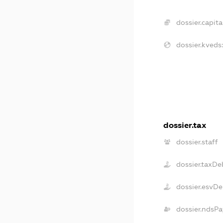
dossier.capital
dossier.kveds
dossier.tax
dossier.staff
dossier.taxDe
dossier.esvDe
dossier.ndsPa