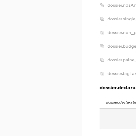
dossier.ndsA
dossier.singl
dossier.non_p
dossier.budg
dossier.palne
dossier.bigT
dossier.declara
dossier.declara