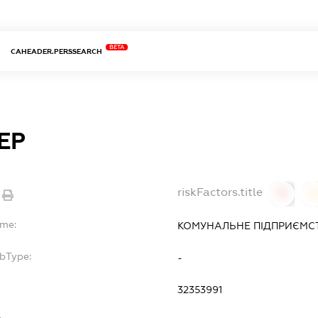
BETA
CAHEADER.PERSSEARCH
ЕР
riskFactors.title
0
ame:
КОМУНАЛЬНЕ ПІДПРИЄМСТ
ubType:
-
:
32353991