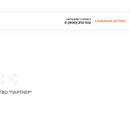
caHeader.contact
CAHEADER.GETTEST
0 (800) 210 102
0
0
ВО "ПАРТНЕР"