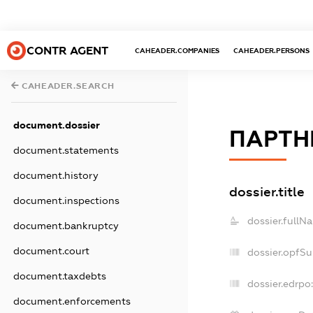
CONTR AGENT
CAHEADER.COMPANIES
CAHEADER.PERSONS
CAHEADER.SEARCH
document.dossier
ПАРТН
document.statements
document.history
dossier.title
document.inspections
dossier.fullN
document.bankruptcy
document.court
dossier.opfS
document.taxdebts
dossier.edrpo
document.enforcements