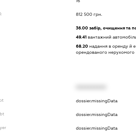
16
:
812 500 грн.
:
36.00
забір, очищення та п
49.41
вантажний автомобіл
68.20
надання в оренду й е
орендованого нерухомого
XXXXXXXXXX
bt
dossier.missingData
bt
dossier.missingData
yer
dossier.missingData