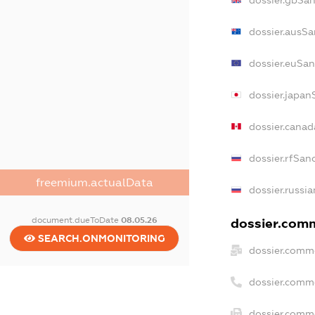
dossier.gbSan
dossier.ausSa
dossier.euSan
dossier.japan
dossier.cana
dossier.rfSan
freemium.actualData
dossier.russi
document.dueToDate
08.05.26
dossier.comm
SEARCH.ONMONITORING
dossier.comme
dossier.comm
dossier.comme