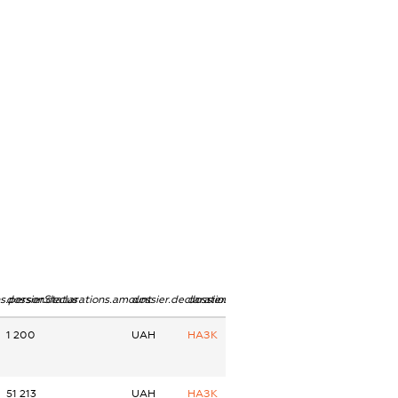
ns.personStatus
dossier.declarations.amount
dossier.declarations.currency
dossier.declarations.source
1 200
UAH
НАЗК
51 213
UAH
НАЗК