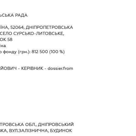
ЬСЬКА РАДА
ЇНА, 52064, ДНІПРОПЕТРОВСЬКА
, СЕЛО СУРСЬКО-ЛИТОВСЬКЕ,
ОК 58
їна
о фонду (грн.):
812 500
(100 %)
ІЙОВИЧ
-
КЕРІВНИК
- dossier.from
ПЕТРОВСЬКА ОБЛ., ДНІПРОВСЬКИЙ
КА, ВУЛ.ЗАЛІЗНИЧНА, БУДИНОК