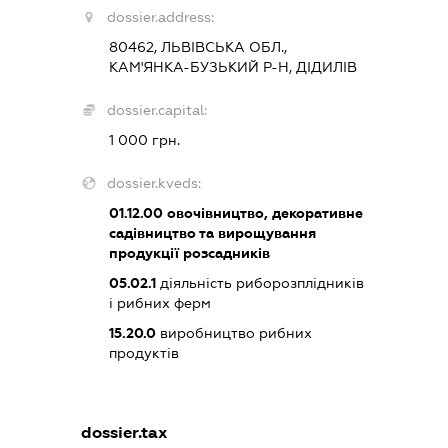
dossier.address:
80462, ЛЬВІВСЬКА ОБЛ.,
КАМ'ЯНКА-БУЗЬКИЙ Р-Н, ДІДИЛІВ
dossier.capital:
1 000 грн.
dossier.kveds:
01.12.00
овочівництво, декоративне
садівництво та вирощування
продукції розсадників
05.02.1
діяльність риборозплідників
і рибних ферм
15.20.0
виробництво рибних
продуктів
dossier.tax