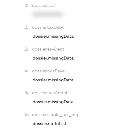
dossier.staff
XXXXXXXXXX
dossier.taxDebt
dossier.missingData
dossier.esvDebt
dossier.missingData
dossier.ndsPayer
dossier.missingData
dossier.ndsAnnul
dossier.missingData
dossier.single_tax_reg
dossier.notInList