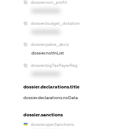
dossier.non_profit
XXXXXXXXXX
dossier.budget_dotation
XXXXXXXXXX
dossier.palne_akciz
dossier.notInList
dossier.bigTaxPayerReg
XXXXXXXXXX
dossier.declarations.title
dossier.declarations.noData
dossier.sanctions
dossier.specSanctions