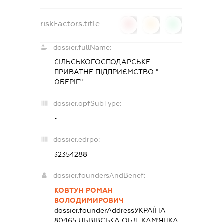
riskFactors.title
0
0
0
dossier.fullName:
СІЛЬСЬКОГОСПОДАРСЬКЕ
ПРИВАТНЕ ПІДПРИЄМСТВО "
ОБЕРІГ"
dossier.opfSubType:
-
dossier.edrpo:
32354288
dossier.foundersAndBenef:
КОВТУН РОМАН
ВОЛОДИМИРОВИЧ
dossier.founderAddress
УКРАЇНА
80465 ЛЬВIВСЬКА ОБЛ. КАМ'ЯНКА-