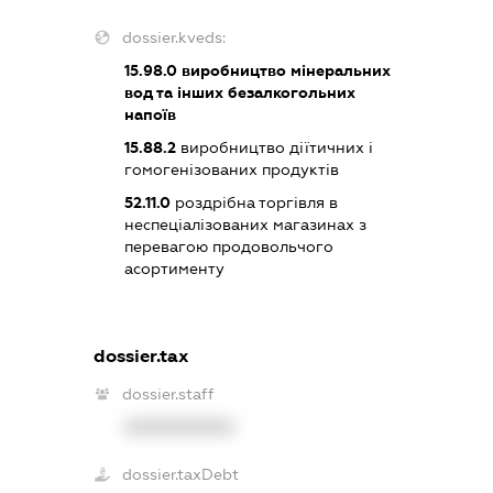
dossier.kveds:
15.98.0
виробництво мінеральних
вод та інших безалкогольних
напоїв
15.88.2
виробництво діїтичних і
гомогенізованих продуктів
52.11.0
роздрібна торгівля в
неспеціалізованих магазинах з
перевагою продовольчого
асортименту
dossier.tax
dossier.staff
XXXXXXXXXX
dossier.taxDebt