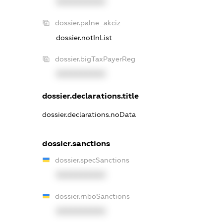
XXXXXXXXXX
dossier.palne_akciz
dossier.notInList
dossier.bigTaxPayerReg
XXXXXXXXXX
dossier.declarations.title
dossier.declarations.noData
dossier.sanctions
dossier.specSanctions
XXXXXXXXXX
dossier.rnboSanctions
XXXXXXXXXX