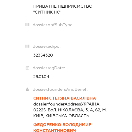
ПРИВАТНЕ ПІДПРИЄМСТВО
"СИТНИК І К"
dossier.opfSubType:
-
dossier.edrpo:
32354320
dossier.regDate:
29.01.04
dossier.foundersAndBenef:
СИТНИК ТЕТЯНА ВАСИЛІВНА
dossier.founderAddress
УКРАЇНА,
02225, ВУЛ. НІКОЛАЄВА, 3, А, 62, М.
КИЇВ, КИЇВСЬКА ОБЛАСТЬ
ФЕДОРЕНКО ВОЛОДИМИР
КОНСТАНТИНОВИЧ