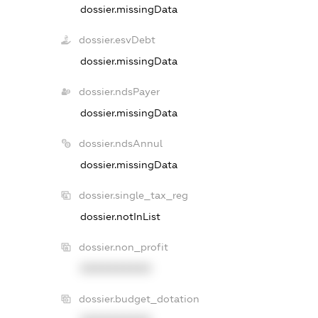
dossier.missingData
dossier.esvDebt
dossier.missingData
dossier.ndsPayer
dossier.missingData
dossier.ndsAnnul
dossier.missingData
dossier.single_tax_reg
dossier.notInList
dossier.non_profit
XXXXXXXXXX
dossier.budget_dotation