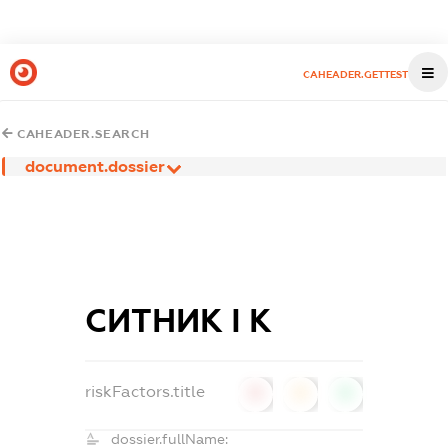
CAHEADER.GETTEST
CAHEADER.SEARCH
document.dossier
СИТНИК І К
riskFactors.title
0
0
0
dossier.fullName: