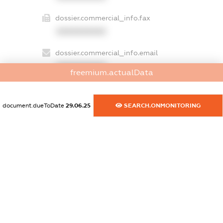
dossier.commercial_info.fax
XXXXXXXXXX
dossier.commercial_info.email
XXXXXXXXXX
freemium.actualData
dossier.commercial_info.website
XXXXXXXXXX
document.dueToDate
29.06.25
SEARCH.ONMONITORING
dossier.commercial_info.activity
XXXXXXXXXX
freemium.exampleText_1
freemium.exampleText_2
freemium.anonymousPerSearch2
FREEMIUM.DETAILS