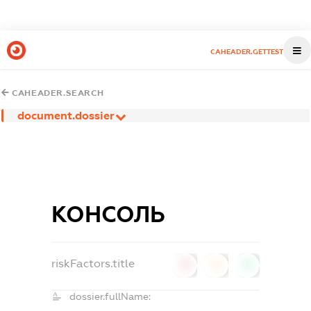
CAHEADER.GETTEST
CAHEADER.SEARCH
document.dossier
КОНСОЛЬ
riskFactors.title
0
0
0
dossier.fullName: