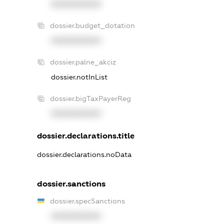
XXXXXXXXXX
dossier.budget_dotation
XXXXXXXXXX
dossier.palne_akciz
dossier.notInList
dossier.bigTaxPayerReg
XXXXXXXXXX
dossier.declarations.title
dossier.declarations.noData
dossier.sanctions
dossier.specSanctions
XXXXXXXXXX