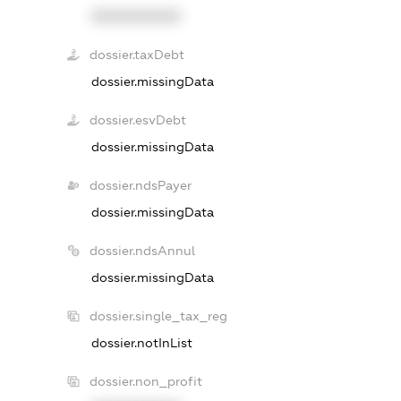
XXXXXXXXXX
dossier.taxDebt
dossier.missingData
dossier.esvDebt
dossier.missingData
dossier.ndsPayer
dossier.missingData
dossier.ndsAnnul
dossier.missingData
dossier.single_tax_reg
dossier.notInList
dossier.non_profit