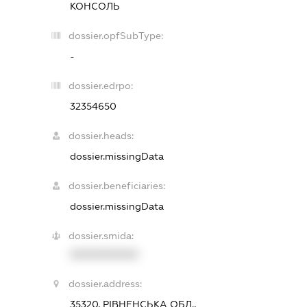
КОНСОЛЬ
dossier.opfSubType:
-
dossier.edrpo:
32354650
dossier.heads:
dossier.missingData
dossier.beneficiaries:
dossier.missingData
dossier.smida:
XXXXXXXXXX
dossier.address:
35320, РІВНЕНСЬКА ОБЛ.,