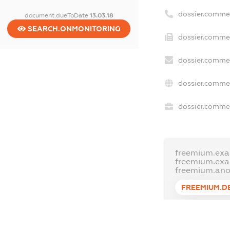
dossier.comme
document.dueToDate
13.03.18
SEARCH.ONMONITORING
dossier.commer
dossier.commer
dossier.commer
dossier.commer
freemium.exa
freemium.ex
freemium.an
FREEMIUM.D