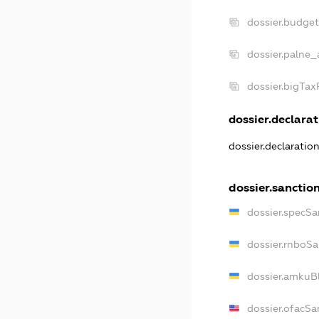
dossier.budge
dossier.palne_
dossier.bigTa
dossier.declarat
dossier.declaratio
dossier.sanctio
dossier.specSa
dossier.rnboS
dossier.amkuB
dossier.ofacSa