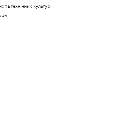
 та технічних культур
ивом