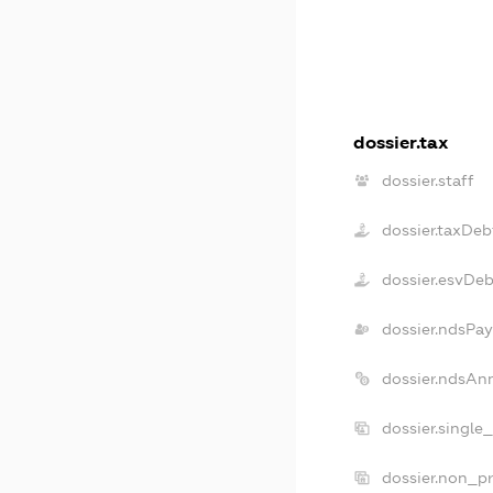
dossier.tax
dossier.staff
dossier.taxDeb
dossier.esvDe
dossier.ndsPay
dossier.ndsAn
dossier.single
dossier.non_pr