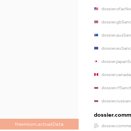
dossier.ofacN
dossier.gbSan
dossier.ausSan
dossier.euSanc
dossier.japanS
dossier.canad
dossier.rfSanc
dossier.russia
dossier.comme
freemium.actualData
dossier.comme