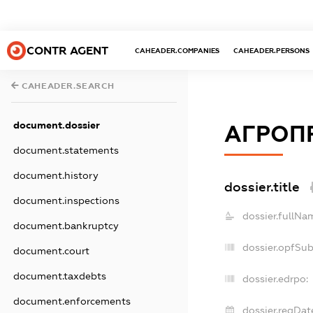
CONTR AGENT
CAHEADER.COMPANIES
CAHEADER.PERSONS
CAHEADER.SEARCH
document.dossier
АГРОП
document.statements
document.history
dossier.title
document.inspections
dossier.fullNa
document.bankruptcy
dossier.opfSu
document.court
document.taxdebts
dossier.edrpo:
document.enforcements
dossier.regDat