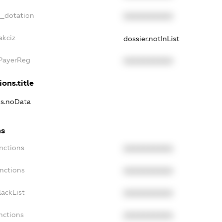
t_dotation
XXXXXXXXXX
akciz
dossier.notInList
xPayerReg
XXXXXXXXXX
ions.title
ns.noData
ns
nctions
XXXXXXXXXX
anctions
XXXXXXXXXX
lackList
XXXXXXXXXX
nctions
XXXXXXXXXX