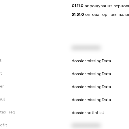
01.11.0
вирощування зернових
51.51.0
оптова торгівля пал
XXXXXXXXXX
t
dossier.missingData
bt
dossier.missingData
er
dossier.missingData
nul
dossier.missingData
_tax_reg
dossier.notInList
ofit
XXXXXXXXXX