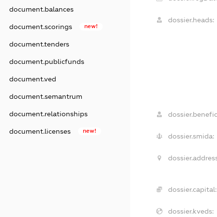
document.balances
dossier.heads:
document.scorings
new!
document.tenders
document.publicfunds
document.ved
document.semantrum
document.relationships
dossier.benefic
document.licenses
new!
dossier.smida:
dossier.address
dossier.capital:
dossier.kveds: