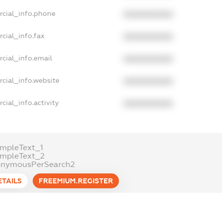
rcial_info.phone
XXXXXXXXXX
cial_info.fax
XXXXXXXXXX
cial_info.email
XXXXXXXXXX
cial_info.website
XXXXXXXXXX
cial_info.activity
XXXXXXXXXX
mpleText_1
ampleText_2
onymousPerSearch2
ETAILS
FREEMIUM.REGISTER