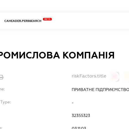
BETA
CAHEADER.PERSSEARCH
РОМИСЛОВА КОМПАНІЯ
riskFactors.title
0
0
me:
ПРИВАТНЕ ПІДПРИЄМСТВ
bType:
-
32355323
e:
03.11.03