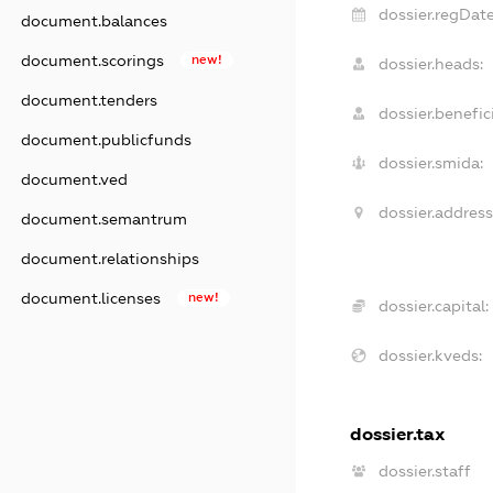
dossier.regDate
document.balances
document.scorings
new!
dossier.heads:
document.tenders
dossier.benefici
document.publicfunds
dossier.smida:
document.ved
dossier.address
document.semantrum
document.relationships
document.licenses
new!
dossier.capital:
dossier.kveds:
dossier.tax
dossier.staff