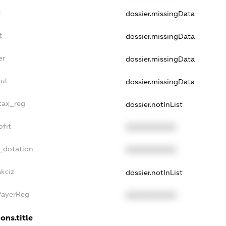
t
dossier.missingData
t
dossier.missingData
er
dossier.missingData
ul
dossier.missingData
_tax_reg
dossier.notInList
ofit
XXXXXXXXXX
_dotation
XXXXXXXXXX
kciz
dossier.notInList
PayerReg
XXXXXXXXXX
ons.title