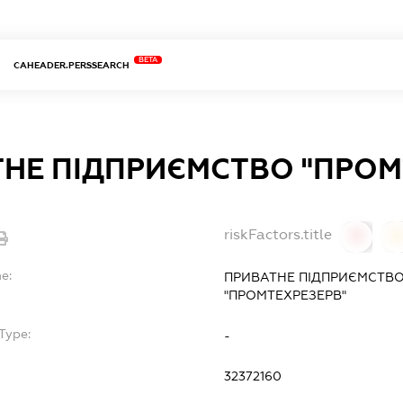
BETA
CAHEADER.PERSSEARCH
НЕ ПІДПРИЄМСТВО "ПРОМ
riskFactors.title
0
0
e:
ПРИВАТНЕ ПІДПРИЄМСТВО
"ПРОМТЕХРЕЗЕРВ"
Type:
-
32372160