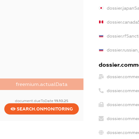
dossier.japanS
dossier.canada
dossier.rfSanct
dossier.russian
dossier.comme
dossier.commer
freemium.actualData
dossier.commer
document.dueToDate
19.10.25
dossier.commer
SEARCH.ONMONITORING
dossier.commer
dossier.commer