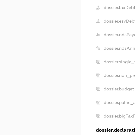
dossier.taxDeb
dossier.esvDeb
dossier.ndsPay
dossier.ndsAnn
dossier.single
dossier.non_pr
dossier.budget
dossier.palne_a
dossier.bigTax
dossier.declarati