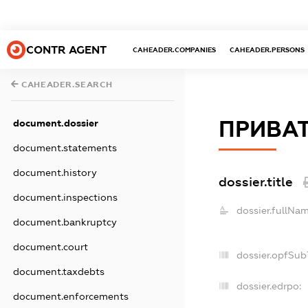
CONTR AGENT
CAHEADER.COMPANIES
CAHEADER.PERSONS
CAHEADER.SEARCH
ПРИВАТ
document.dossier
document.statements
document.history
dossier.title
document.inspections
dossier.fullNam
document.bankruptcy
document.court
dossier.opfSub
document.taxdebts
dossier.edrpo:
document.enforcements