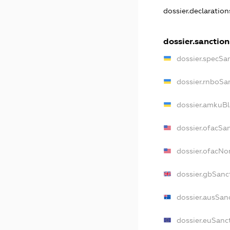
dossier.declaratio
dossier.sanction
dossier.specSa
dossier.rnboSa
dossier.amkuBl
dossier.ofacSa
dossier.ofacN
dossier.gbSanc
dossier.ausSan
dossier.euSanc