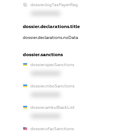
dossier.bigTaxPayerReg
XXXXXXXXXX
dossier.declarations.title
dossier.declarations.noData
dossier.sanctions
dossier.specSanctions
XXXXXXXXXX
dossier.rnboSanctions
XXXXXXXXXX
dossier.amkuBlackList
XXXXXXXXXX
dossier.ofacSanctions