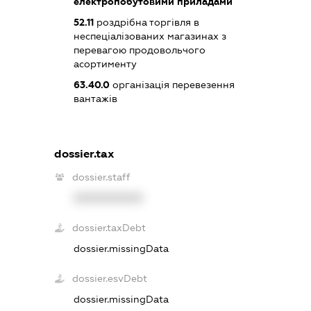
електропобутовими приладами
52.11
роздрібна торгівля в
неспеціалізованих магазинах з
перевагою продовольчого
асортименту
63.40.0
організація перевезення
вантажів
dossier.tax
dossier.staff
XXXXXXXXXX
dossier.taxDebt
dossier.missingData
dossier.esvDebt
dossier.missingData