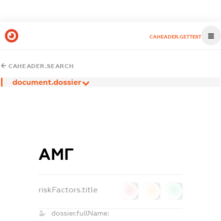
CAHEADER.GETTEST
CAHEADER.SEARCH
document.dossier
АМГ
riskFactors.title
0
0
0
dossier.fullName: