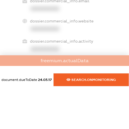
dossier.commercial_info.email
XXXXXXXXXX
dossier.commercial_info.website
XXXXXXXXXX
dossier.commercial_info.activity
XXXXXXXXXX
freemium.actualData
freemium.exampleText_1
freemium.exampleText_2
document.dueToDate
24.03.17
SEARCH.ONMONITORING
freemium.anonymousPerSearch2
FREEMIUM.DETAILS
FREEMIUM.REGISTER