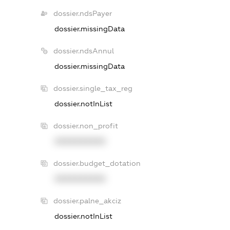
dossier.ndsPayer
dossier.missingData
dossier.ndsAnnul
dossier.missingData
dossier.single_tax_reg
dossier.notInList
dossier.non_profit
XXXXXXXXXX
dossier.budget_dotation
XXXXXXXXXX
dossier.palne_akciz
dossier.notInList