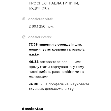
ПРОСПЕКТ ПАВЛА ТИЧИНИ,
БУДИНОК 2
dossier.capital:
2 893 250 грн.
dossier.kveds:
77.39
надання в оренду інших
машин, устатковання та товарів,
н.в.і.у.
46.38
оптова торгівля іншими
продуктами харчування, у тому
числі рибою, ракоподібними та
молюсками
74.90
інша професійна, наукова та
технічна діяльність, н.в.і.у.
dossier.tax