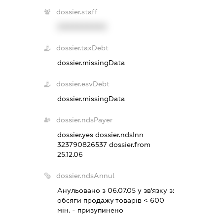
dossier.staff
XXXXXXXXXX
dossier.taxDebt
dossier.missingData
dossier.esvDebt
dossier.missingData
dossier.ndsPayer
dossier.yes
dossier.ndsInn
323790826537
dossier.from
25.12.06
dossier.ndsAnnul
Анульовано з 06.07.05 у зв'язку з:
обсяги продажу товарiв < 600
мiн. - призупинено
.