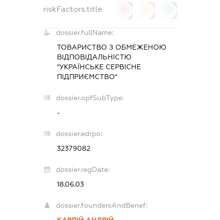
riskFactors.title
0
0
0
dossier.fullName:
ТОВАРИСТВО З ОБМЕЖЕНОЮ
ВІДПОВІДАЛЬНІСТЮ
"УКРАЇНСЬКЕ СЕРВІСНЕ
ПІДПРИЄМСТВО"
dossier.opfSubType:
-
dossier.edrpo:
32379082
dossier.regDate:
18.06.03
dossier.foundersAndBenef:
КАРПІЙ АНДРІЙ