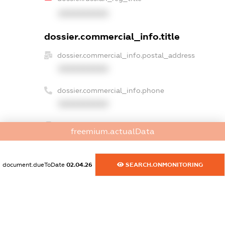
XXXXXXXXXX
dossier.commercial_info.title
dossier.commercial_info.postal_address
XXXXXXXXXX
dossier.commercial_info.phone
XXXXXXXXXX
dossier.commercial_info.fax
freemium.actualData
XXXXXXXXXX
dossier.commercial_info.email
document.dueToDate
02.04.26
SEARCH.ONMONITORING
XXXXXXXXXX
dossier.commercial_info.website
XXXXXXXXXX