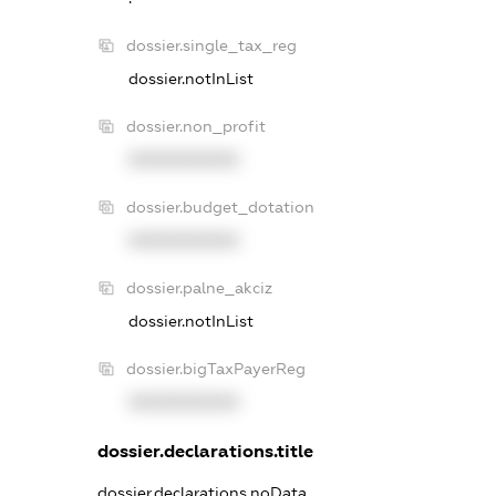
dossier.single_tax_reg
dossier.notInList
dossier.non_profit
XXXXXXXXXX
dossier.budget_dotation
XXXXXXXXXX
dossier.palne_akciz
dossier.notInList
dossier.bigTaxPayerReg
XXXXXXXXXX
dossier.declarations.title
dossier.declarations.noData