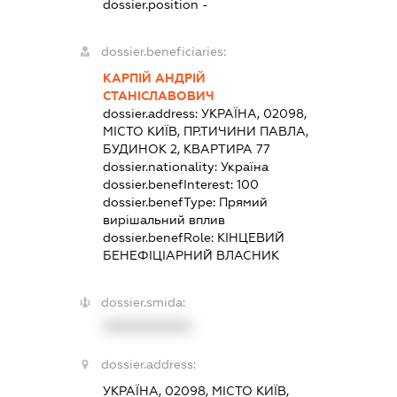
dossier.position -
dossier.beneficiaries:
КАРПІЙ АНДРІЙ
СТАНІСЛАВОВИЧ
dossier.address:
УКРАЇНА, 02098,
МІСТО КИЇВ, ПР.ТИЧИНИ ПАВЛА,
БУДИНОК 2, КВАРТИРА 77
dossier.nationality:
Україна
dossier.benefInterest:
100
dossier.benefType:
Прямий
вирішальний вплив
dossier.benefRole:
КІНЦЕВИЙ
БЕНЕФІЦІАРНИЙ ВЛАСНИК
dossier.smida:
XXXXXXXXXX
dossier.address:
УКРАЇНА, 02098, МІСТО КИЇВ,