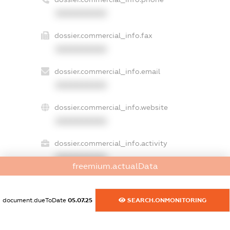
XXXXXXXXXX
dossier.commercial_info.fax
XXXXXXXXXX
dossier.commercial_info.email
XXXXXXXXXX
dossier.commercial_info.website
XXXXXXXXXX
dossier.commercial_info.activity
XXXXXXXXXX
freemium.actualData
document.dueToDate
05.07.25
SEARCH.ONMONITORING
freemium.exampleText_1
freemium.exampleText_2
freemium.anonymousPerSearch2