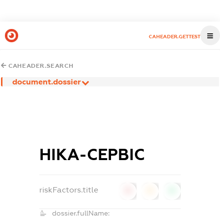
CAHEADER.GETTEST
CAHEADER.SEARCH
document.dossier
НІКА-СЕРВІС
riskFactors.title
0
0
0
dossier.fullName: