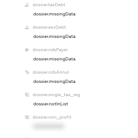
dossier.taxDebt
dossier.missingData
dossier.esvDebt
dossier.missingData
dossier.ndsPayer
dossier.missingData
dossier.ndsAnnul
dossier.missingData
dossier.single_tax_reg
dossier.notInList
dossier.non_profit
XXXXXXXXXX