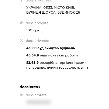
dossier.address:
УКРАЇНА, 01133, МІСТО КИЇВ,
ВУЛИЦЯ ЩОРСА, БУДИНОК 26
dossier.capital:
100 грн.
dossier.kveds:
45.21.1
будівництво будівель
45.34.9
інші монтажні роботи
52.48.9
роздрібна торгівля іншими
непродовольчими товарами, н. в. і. г.
dossier.tax
dossier.staff
XXXXXXXXXX