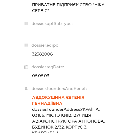
ПРИВАТНЕ ПІДПРИЄМСТВО "НІКА-
СЕРВІС"
dossier.opfSubType:
-
dossier.edrpo:
32382006
dossier.regDate:
05.05.03
dossier.foundersAndBenef:
АВДОКУШИНА ЄВГЕНІЯ
ГЕННАДІЇВНА
dossier.founderAddress
УКРАЇНА,
03186, МІСТО КИЇВ, ВУЛИЦЯ
АВІАКОНСТРУКТОРА АНТОНОВА,
БУДИНОК 2/32, КОРПУС 3,
КВАРТИРА 1