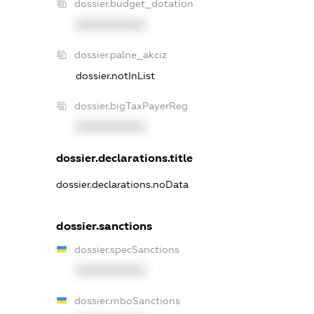
dossier.budget_dotation
XXXXXXXXXX
dossier.palne_akciz
dossier.notInList
dossier.bigTaxPayerReg
XXXXXXXXXX
dossier.declarations.title
dossier.declarations.noData
dossier.sanctions
dossier.specSanctions
XXXXXXXXXX
dossier.rnboSanctions