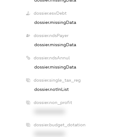
dossier.esvDebt
dossier.missingData
dossier.ndsPayer
dossier.missingData
dossier.ndsAnnul
dossier.missingData
dossier.single_tax_reg
dossier.notInList
dossier.non_profit
XXXXXXXXXX
dossier.budget_dotation
XXXXXXXXXX