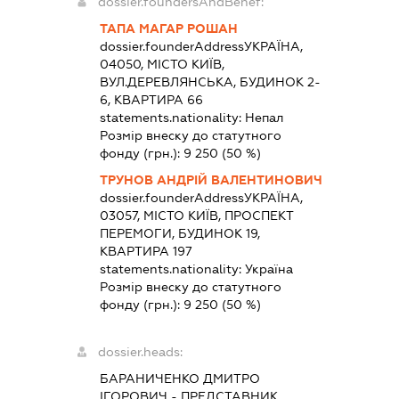
dossier.foundersAndBenef:
ТАПА МАГАР РОШАН
dossier.founderAddress
УКРАЇНА,
04050, МІСТО КИЇВ,
ВУЛ.ДЕРЕВЛЯНСЬКА, БУДИНОК 2-
6, КВАРТИРА 66
statements.nationality:
Непал
Розмір внеску до статутного
фонду (грн.):
9 250
(50 %)
ТРУНОВ АНДРІЙ ВАЛЕНТИНОВИЧ
dossier.founderAddress
УКРАЇНА,
03057, МІСТО КИЇВ, ПРОСПЕКТ
ПЕРЕМОГИ, БУДИНОК 19,
КВАРТИРА 197
statements.nationality:
Україна
Розмір внеску до статутного
фонду (грн.):
9 250
(50 %)
dossier.heads:
БАРАНИЧЕНКО ДМИТРО
ІГОРОВИЧ
-
ПРЕДСТАВНИК