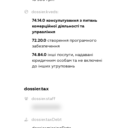
dossier.kveds:
74.14.0
консультування з питань
комерційної діяльності та
управління
72.20.0
створення програмного
забезпечення
74.84.0
інші послуги, надавані
юридичним особам та не включені
до інших угруповань
dossier.tax
dossier.staff
XXXXXXXXXX
dossier.taxDebt
dossier.missingData