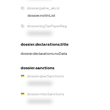
dossier.palne_akciz
dossier.notInList
dossier.bigTaxPayerReg
XXXXXXXXXX
dossier.declarations.title
dossier.declarations.noData
dossier.sanctions
dossier.specSanctions
XXXXXXXXXX
dossier.rnboSanctions
XXXXXXXXXX