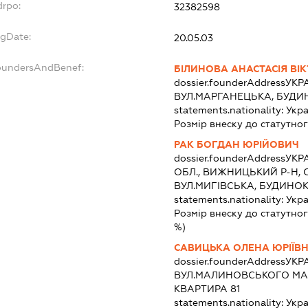
drpo:
32382598
egDate:
20.05.03
foundersAndBenef:
БІЛИНОВА АНАСТАСІЯ ВІ
dossier.founderAddress
УКРА
ВУЛ.МАРГАНЕЦЬКА, БУДИНО
statements.nationality:
Укра
Розмір внеску до статутног
РАК БОГДАН ЮРІЙОВИЧ
dossier.founderAddress
УКРА
ОБЛ., ВИЖНИЦЬКИЙ Р-Н, 
ВУЛ.МИГІВСЬКА, БУДИНОК
statements.nationality:
Укра
Розмір внеску до статутног
%)
САВИЦЬКА ОЛЕНА ЮРІЇВ
dossier.founderAddress
УКРА
ВУЛ.МАЛИНОВСЬКОГО МАР
КВАРТИРА 81
statements.nationality:
Укра