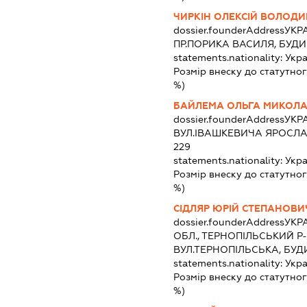
ЧИРКІН ОЛЕКСІЙ ВОЛОД
dossier.founderAddress
УКРА
ПР.ПОРИКА ВАСИЛЯ, БУДИ
statements.nationality:
Укра
Розмір внеску до статутног
%)
БАЙЛЕМА ОЛЬГА МИКОЛА
dossier.founderAddress
УКРА
ВУЛ.ІВАШКЕВИЧА ЯРОСЛА
229
statements.nationality:
Укра
Розмір внеску до статутног
%)
СІДЛЯР ЮРІЙ СТЕПАНОВИ
dossier.founderAddress
УКР
ОБЛ., ТЕРНОПІЛЬСЬКИЙ Р-
ВУЛ.ТЕРНОПІЛЬСЬКА, БУД
statements.nationality:
Укра
Розмір внеску до статутног
%)