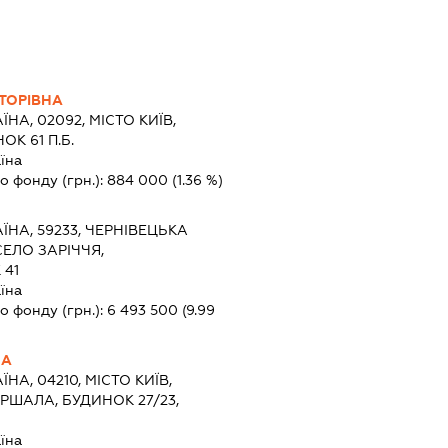
КТОРІВНА
ЇНА, 02092, МІСТО КИЇВ,
К 61 П.Б.
їна
о фонду (грн.):
884 000
(1.36 %)
ЇНА, 59233, ЧЕРНІВЕЦЬКА
СЕЛО ЗАРІЧЧЯ,
 41
їна
о фонду (грн.):
6 493 500
(9.99
НА
ЇНА, 04210, МІСТО КИЇВ,
ШАЛА, БУДИНОК 27/23,
їна