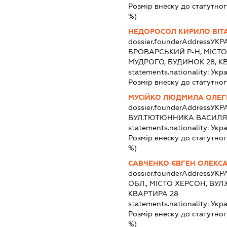
Розмір внеску до статутног
%)
НЕДОРОСОЛ КИРИЛО ВІТ
dossier.founderAddress
УКРА
БРОВАРСЬКИЙ Р-Н, МІСТ
МУДРОГО, БУДИНОК 28, К
statements.nationality:
Укра
Розмір внеску до статутног
МУСІЙКО ЛЮДМИЛА ОЛЕГ
dossier.founderAddress
УКРА
ВУЛ.ТЮТЮННИКА ВАСИЛЯ,
statements.nationality:
Укра
Розмір внеску до статутног
%)
САВЧЕНКО ЄВГЕН ОЛЕКС
dossier.founderAddress
УКР
ОБЛ., МІСТО ХЕРСОН, ВУЛ.
КВАРТИРА 28
statements.nationality:
Укра
Розмір внеску до статутног
%)