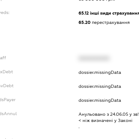
veds:
65.12
інші види страхування
65.20
перестрахування
taff
XXXXXXXXXX
axDebt
dossier.missingData
esvDebt
dossier.missingData
ndsPayer
dossier.missingData
ndsAnnul
Анульовано з 24.06.05 у зв'
< нiж визначенi у Законi
.