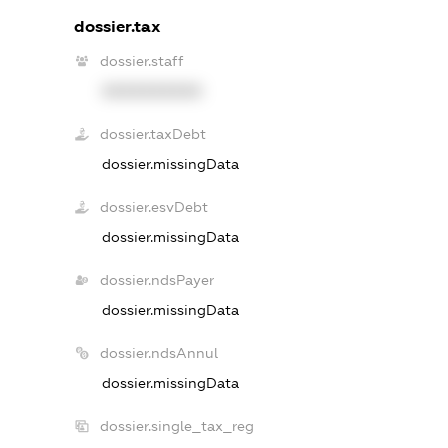
dossier.tax
dossier.staff
XXXXXXXXXX
dossier.taxDebt
dossier.missingData
dossier.esvDebt
dossier.missingData
dossier.ndsPayer
dossier.missingData
dossier.ndsAnnul
dossier.missingData
dossier.single_tax_reg