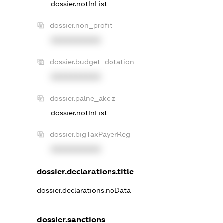
dossier.notInList
dossier.non_profit
XXXXXXXXXX
dossier.budget_dotation
XXXXXXXXXX
dossier.palne_akciz
dossier.notInList
dossier.bigTaxPayerReg
XXXXXXXXXX
dossier.declarations.title
dossier.declarations.noData
dossier.sanctions