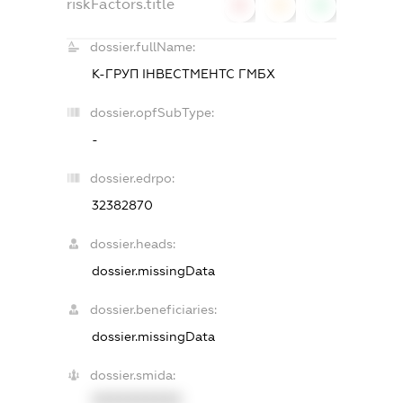
riskFactors.title
0
0
0
dossier.fullName:
К-ГРУП ІНВЕСТМЕНТС ГМБХ
dossier.opfSubType:
-
dossier.edrpo:
32382870
dossier.heads:
dossier.missingData
dossier.beneficiaries:
dossier.missingData
dossier.smida:
XXXXXXXXXX