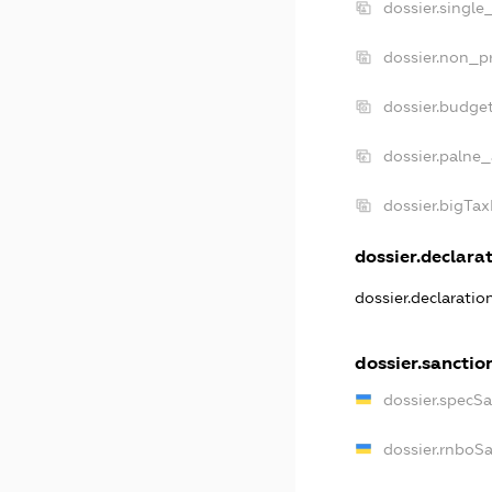
dossier.single
dossier.non_pr
dossier.budge
dossier.palne_
dossier.bigTa
dossier.declarat
dossier.declarati
dossier.sanctio
dossier.specS
dossier.rnboS