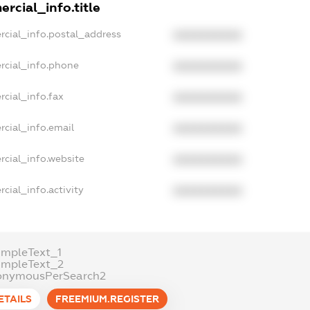
rcial_info.title
rcial_info.postal_address
XXXXXXXXXX
rcial_info.phone
XXXXXXXXXX
cial_info.fax
XXXXXXXXXX
rcial_info.email
XXXXXXXXXX
rcial_info.website
XXXXXXXXXX
cial_info.activity
XXXXXXXXXX
ampleText_1
ampleText_2
onymousPerSearch2
ETAILS
FREEMIUM.REGISTER