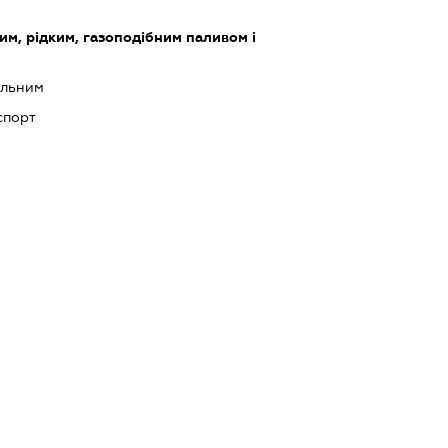
им, рідким, газоподібним паливом і
альним
спорт