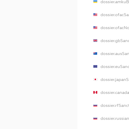
dossier.amkuB
dossier.ofacS
dossier.ofacN
dossier.gbSan
dossier.ausSa
dossier.euSan
dossier.japan
dossier.canad
dossier.rfSanc
dossier.russia