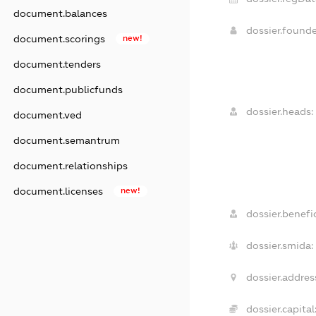
document.balances
dossier.found
document.scorings
new!
document.tenders
document.publicfunds
dossier.heads:
document.ved
document.semantrum
document.relationships
document.licenses
new!
dossier.benefic
dossier.smida:
dossier.addres
dossier.capital