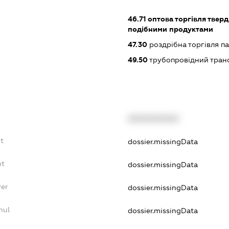
46.71
оптова торгівля тверд
подібними продуктами
47.30
роздрібна торгівля п
49.50
трубопровідний тран
XXXXXXXXXX
t
dossier.missingData
bt
dossier.missingData
yer
dossier.missingData
nul
dossier.missingData