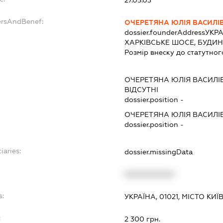
ersAndBenef:
ОЧЕРЕТЯНА ЮЛІЯ ВАСИЛІ
dossier.founderAddress
УКРА
ХАРКІВСЬКЕ ШОСЕ, БУДИНО
Розмір внеску до статутног
ОЧЕРЕТЯНА ЮЛІЯ ВАСИЛІ
ВІДСУТНІ
dossier.position -
ОЧЕРЕТЯНА ЮЛІЯ ВАСИЛІ
dossier.position -
iaries:
dossier.missingData
XXXXXXXXXX
s:
УКРАЇНА, 01021, МІСТО КИЇ
:
2 300 грн.