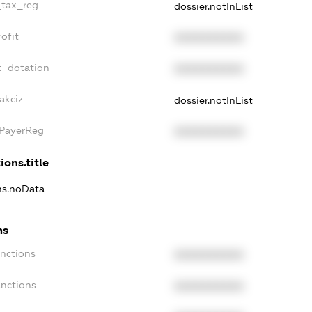
_tax_reg
dossier.notInList
ofit
XXXXXXXXXX
t_dotation
XXXXXXXXXX
akciz
dossier.notInList
xPayerReg
XXXXXXXXXX
ions.title
ons.noData
ns
anctions
XXXXXXXXXX
anctions
XXXXXXXXXX