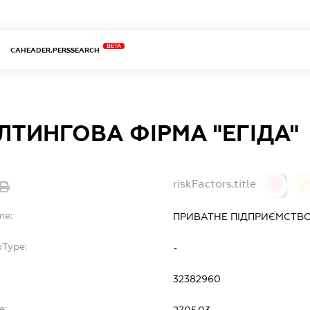
BETA
CAHEADER.PERSSEARCH
ТИНГОВА ФІРМА "ЕГІДА"
riskFactors.title
0
0
me:
ПРИВАТНЕ ПІДПРИЄМСТВО
bType:
-
32382960
e:
27.05.03