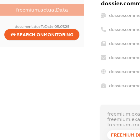
dossier.comme
freemium.actualData
dossier.comme
document.dueToDate
05.07.25
dossier.comme
SEARCH.ONMONITORING
dossier.commer
dossier.comme
dossier.comme
dossier.commer
freemium.ex
freemium.ex
freemium.an
FREEMIUM.D