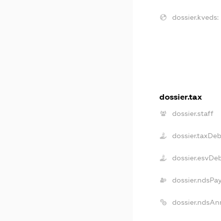
dossier.kveds:
dossier.tax
dossier.staff
dossier.taxDeb
dossier.esvDe
dossier.ndsPa
dossier.ndsAn