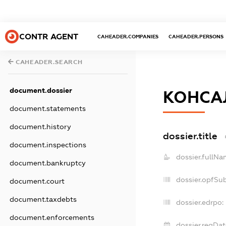
CONTR AGENT
CAHEADER.COMPANIES
CAHEADER.PERSONS
CAHEADER.SEARCH
document.dossier
КОНСАЛ
document.statements
document.history
dossier.title
document.inspections
dossier.fullNa
document.bankruptcy
dossier.opfSu
document.court
document.taxdebts
dossier.edrpo:
document.enforcements
dossier.regDat