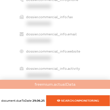
XXXXXXXXXX
dossier.commercial_info.fax
XXXXXXXXXX
dossier.commercial_info.email
XXXXXXXXXX
dossier.commercial_info.website
XXXXXXXXXX
dossier.commercial_info.activity
XXXXXXXXXX
freemium.actualData
freemium.exampleText_1
document.dueToDate
29.06.25
SEARCH.ONMONITORING
freemium.exampleText_2
freemium.anonymousPerSearch2