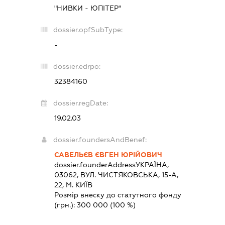
"НИВКИ - ЮПІТЕР"
dossier.opfSubType:
-
dossier.edrpo:
32384160
dossier.regDate:
19.02.03
dossier.foundersAndBenef:
САВЕЛЬЄВ ЄВГЕН ЮРІЙОВИЧ
dossier.founderAddress
УКРАЇНА,
03062, ВУЛ. ЧИСТЯКОВСЬКА, 15-А,
22, М. КИЇВ
Розмір внеску до статутного фонду
(грн.):
300 000
(100 %)