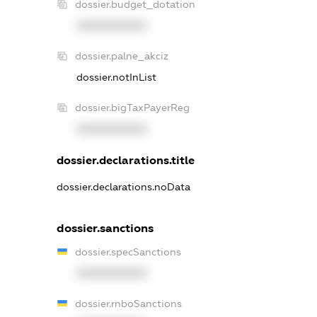
dossier.budget_dotation
XXXXXXXXXX
dossier.palne_akciz
dossier.notInList
dossier.bigTaxPayerReg
XXXXXXXXXX
dossier.declarations.title
dossier.declarations.noData
dossier.sanctions
dossier.specSanctions
XXXXXXXXXX
dossier.rnboSanctions