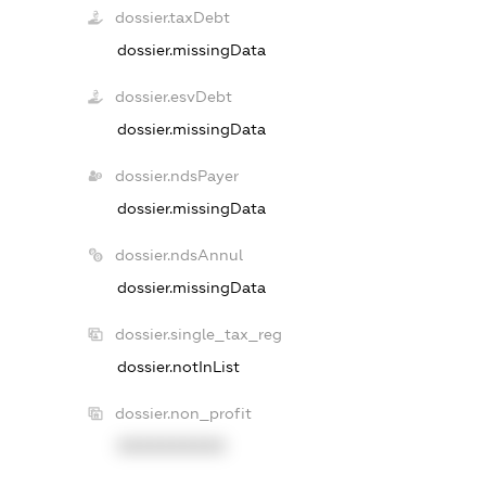
dossier.taxDebt
dossier.missingData
dossier.esvDebt
dossier.missingData
dossier.ndsPayer
dossier.missingData
dossier.ndsAnnul
dossier.missingData
dossier.single_tax_reg
dossier.notInList
dossier.non_profit
XXXXXXXXXX