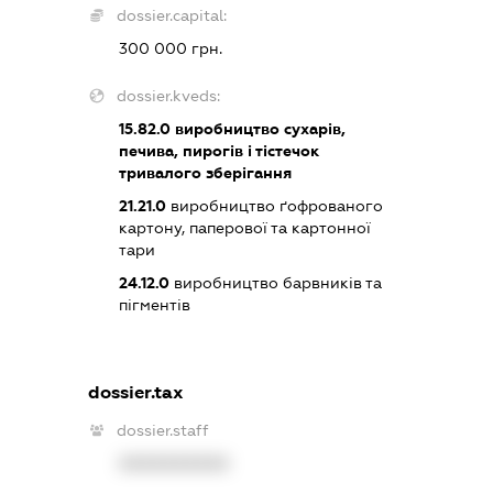
dossier.capital:
300 000 грн.
dossier.kveds:
15.82.0
виробництво сухарів,
печива, пирогів і тістечок
тривалого зберігання
21.21.0
виробництво ґофрованого
картону, паперової та картонної
тари
24.12.0
виробництво барвників та
пігментів
dossier.tax
dossier.staff
XXXXXXXXXX