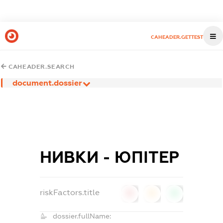
CAHEADER.GETTEST
CAHEADER.SEARCH
document.dossier
НИВКИ - ЮПІТЕР
riskFactors.title
0
0
0
dossier.fullName: