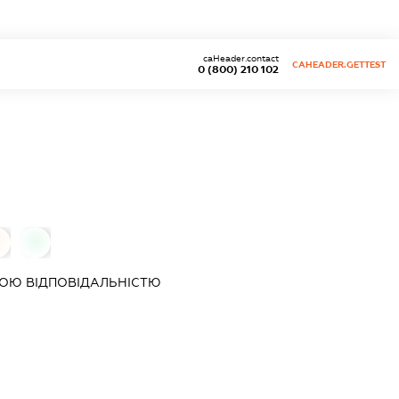
caHeader.contact
CAHEADER.GETTEST
0 (800) 210 102
0
0
ОЮ ВІДПОВІДАЛЬНІСТЮ