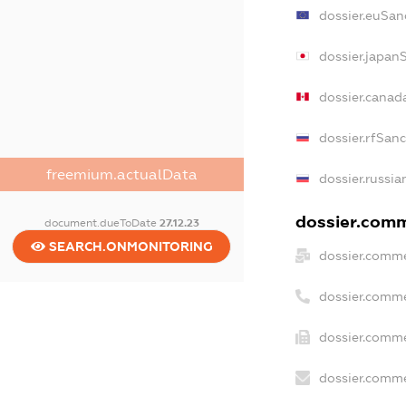
dossier.euSan
dossier.japan
dossier.canad
dossier.rfSan
freemium.actualData
dossier.russia
dossier.comme
document.dueToDate
27.12.23
SEARCH.ONMONITORING
dossier.comme
dossier.comme
dossier.comme
dossier.comme