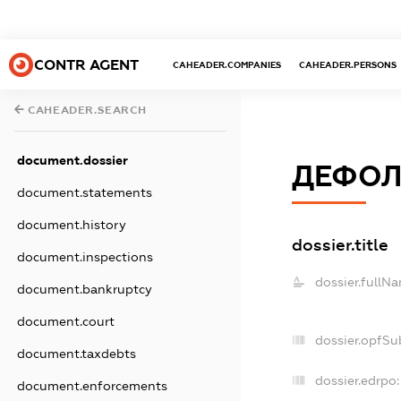
CONTR AGENT
CAHEADER.COMPANIES
CAHEADER.PERSONS
CAHEADER.SEARCH
document.dossier
ДЕФОЛ
document.statements
document.history
dossier.title
document.inspections
dossier.fullN
document.bankruptcy
document.court
dossier.opfSu
document.taxdebts
dossier.edrpo:
document.enforcements