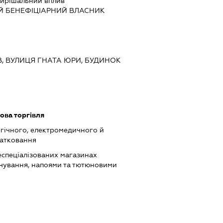
ирішальний вплив
Й БЕНЕФІЦІАРНИЙ ВЛАСНИК
ИЇВ, ВУЛИЦЯ ГНАТА ЮРИ, БУДИНОК
ова торгівля
гічного, електромедичного й
татковання
еспеціалізованих магазинах
чування, напоями та тютюновими