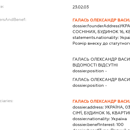
e:
23.02.03
dersAndBenef:
ГАЛАСЬ ОЛЕКСАНДР ВАС
dossier.founderAddress
УКРА
СОСНІНИХ, БУДИНОК 16, К
statements.nationality:
Укра
Розмір внеску до статутног
ГАЛАСЬ ОЛЕКСАНДР ВАС
ВІДОМОСТІ ВІДСУТНІ
dossier.position -
ГАЛАСЬ ОЛЕКСАНДР ВАС
dossier.position -
ciaries:
ГАЛАСЬ ОЛЕКСАНДР ВАС
dossier.address:
УКРАЇНА, 0
СІМ'Ї, БУДИНОК 16, КВАРТИ
dossier.nationality:
Україна
dossier.benefInterest:
100