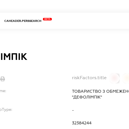
BETA
CAHEADER.PERSSEARCH
ІМПІК
riskFactors.title
0
ame:
ТОВАРИСТВО З ОБМЕЖЕН
"ДЕФОЛІМПІК"
bType:
-
32384244