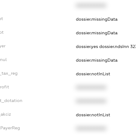
XXXXXXXXXX
bt
dossier.missingData
bt
dossier.missingData
yer
dossier.yes
dossier.ndsInn 
nnul
dossier.missingData
e_tax_reg
dossier.notInList
rofit
XXXXXXXXXX
et_dotation
XXXXXXXXXX
_akciz
dossier.notInList
axPayerReg
XXXXXXXXXX