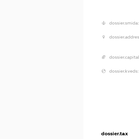
dossier.smida:
dossier.addres
dossier.capital
dossier.kveds:
dossier.tax