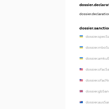
dossier.declarat
dossier.declarati
dossier.sanctio
dossier.specS
dossier.rnboS
dossier.amkuB
dossier.ofacS
dossier.ofac
dossier.gbSan
dossier.ausSa