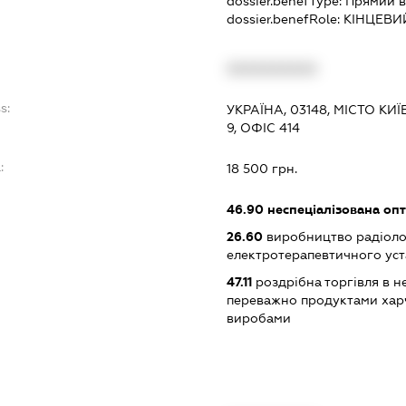
dossier.benefType:
Прямий в
dossier.benefRole:
КІНЦЕВИ
XXXXXXXXXX
s:
УКРАЇНА, 03148, МІСТО К
9, ОФІС 414
:
18 500 грн.
46.90
неспеціалізована опт
26.60
виробництво радіоло
електротерапевтичного ус
47.11
роздрібна торгівля в н
переважно продуктами хар
виробами