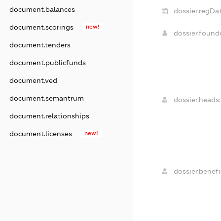
document.balances
dossier.regDat
document.scorings
new!
dossier.foun
document.tenders
document.publicfunds
document.ved
document.semantrum
dossier.heads:
document.relationships
document.licenses
new!
dossier.benefi