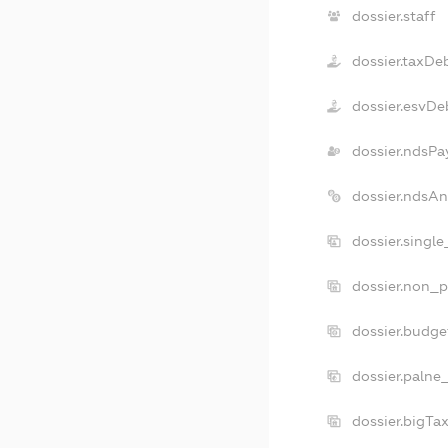
dossier.staff
dossier.taxDe
dossier.esvDe
dossier.ndsPa
dossier.ndsA
dossier.singl
dossier.non_p
dossier.budg
dossier.palne
dossier.bigT