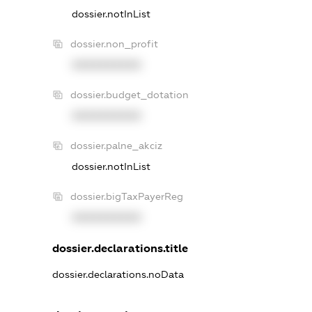
dossier.notInList
dossier.non_profit
XXXXXXXXXX
dossier.budget_dotation
XXXXXXXXXX
dossier.palne_akciz
dossier.notInList
dossier.bigTaxPayerReg
XXXXXXXXXX
dossier.declarations.title
dossier.declarations.noData