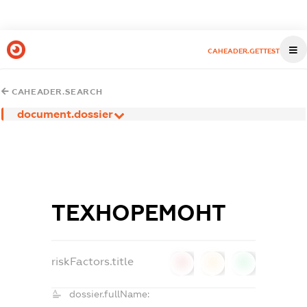
CAHEADER.GETTEST
CAHEADER.SEARCH
document.dossier
ТЕХНОРЕМОНТ
riskFactors.title
0
0
0
dossier.fullName: