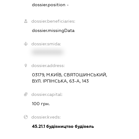
dossier.position -
dossier.beneficiaries:
dossier.missingData
dossier.smida:
XXXXXXXXXX
dossier.address:
03179, М.КИЇВ, СВЯТОШИНСЬКИЙ,
ВУЛ. ІРПІНСЬКА, 63-А, 143
dossier.capital:
100 грн.
dossier.kveds:
45.21.1
будівництво будівель