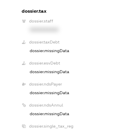
dossier.tax
dossier.staff
XXXXXXXXXX
dossier.taxDebt
dossier.missingData
dossier.esvDebt
dossier.missingData
dossier.ndsPayer
dossier.missingData
dossier.ndsAnnul
dossier.missingData
dossier.single_tax_reg