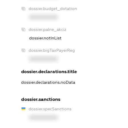
dossier.budget_dotation
XXXXXXXXXX
dossier.palne_akciz
dossier.notInList
dossier.bigTaxPayerReg
XXXXXXXXXX
dossier.declarations.title
dossier.declarations.noData
dossier.sanctions
dossier.specSanctions
XXXXXXXXXX