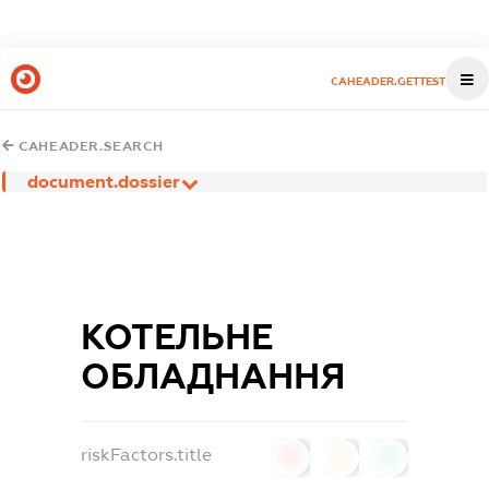
CAHEADER.GETTEST
CAHEADER.SEARCH
document.dossier
КОТЕЛЬНЕ
ОБЛАДНАННЯ
riskFactors.title
0
0
0