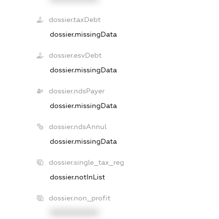
dossier.taxDebt
dossier.missingData
dossier.esvDebt
dossier.missingData
dossier.ndsPayer
dossier.missingData
dossier.ndsAnnul
dossier.missingData
dossier.single_tax_reg
dossier.notInList
dossier.non_profit
XXXXXXXXXX