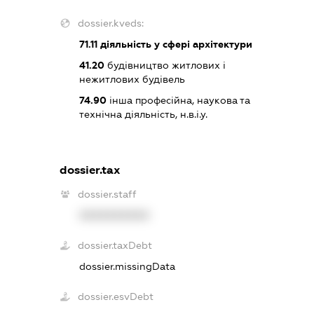
dossier.kveds:
71.11
діяльність у сфері архітектури
41.20
будівництво житлових і
нежитлових будівель
74.90
інша професійна, наукова та
технічна діяльність, н.в.і.у.
dossier.tax
dossier.staff
XXXXXXXXXX
dossier.taxDebt
dossier.missingData
dossier.esvDebt