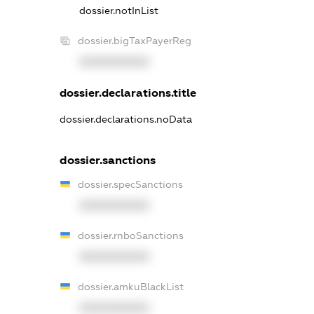
dossier.notInList
dossier.bigTaxPayerReg
XXXXXXXXXX
dossier.declarations.title
dossier.declarations.noData
dossier.sanctions
dossier.specSanctions
XXXXXXXXXX
dossier.rnboSanctions
XXXXXXXXXX
dossier.amkuBlackList
XXXXXXXXXX