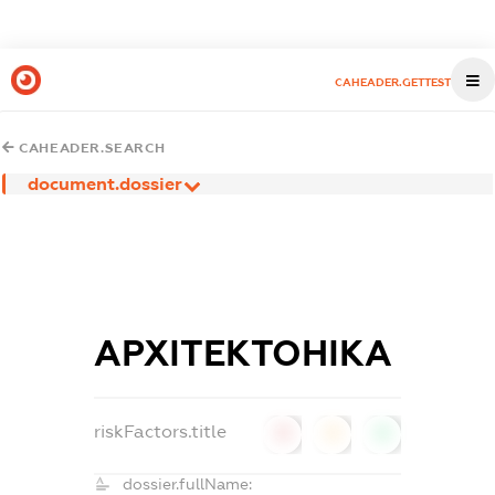
CAHEADER.GETTEST
CAHEADER.SEARCH
document.dossier
АРХІТЕКТОНІКА
riskFactors.title
0
0
0
dossier.fullName: