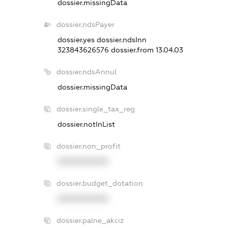
dossier.missingData
dossier.ndsPayer
dossier.yes
dossier.ndsInn
323843626576
dossier.from 13.04.03
dossier.ndsAnnul
dossier.missingData
dossier.single_tax_reg
dossier.notInList
dossier.non_profit
XXXXXXXXXX
dossier.budget_dotation
XXXXXXXXXX
dossier.palne_akciz