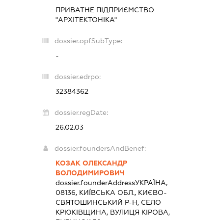
ПРИВАТНЕ ПІДПРИЄМСТВО
"АРХІТЕКТОНІКА"
dossier.opfSubType:
-
dossier.edrpo:
32384362
dossier.regDate:
26.02.03
dossier.foundersAndBenef:
КОЗАК ОЛЕКСАНДР
ВОЛОДИМИРОВИЧ
dossier.founderAddress
УКРАЇНА,
08136, КИЇВСЬКА ОБЛ., КИЄВО-
СВЯТОШИНСЬКИЙ Р-Н, СЕЛО
КРЮКІВЩИНА, ВУЛИЦЯ КІРОВА,