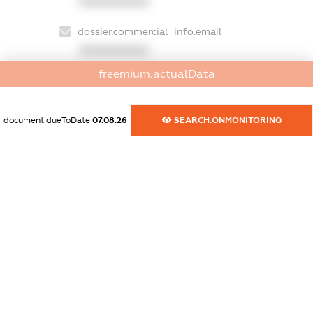
XXXXXXXXXX
dossier.commercial_info.email
XXXXXXXXXX
freemium.actualData
dossier.commercial_info.website
XXXXXXXXXX
document.dueToDate
07.08.26
SEARCH.ONMONITORING
dossier.commercial_info.activity
XXXXXXXXXX
freemium.exampleText_1
freemium.exampleText_2
freemium.anonymousPerSearch2
FREEMIUM.DETAILS
FREEMIUM.REGISTER