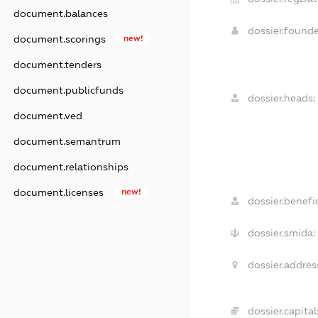
document.balances
dossier.found
document.scorings
new!
document.tenders
document.publicfunds
dossier.heads:
document.ved
document.semantrum
document.relationships
document.licenses
new!
dossier.benefic
dossier.smida:
dossier.addres
dossier.capital