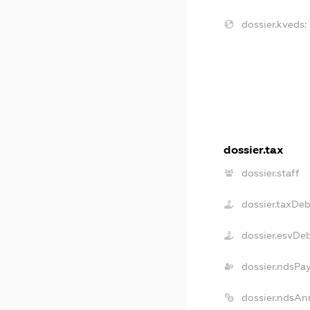
dossier.kveds:
dossier.tax
dossier.staff
dossier.taxDeb
dossier.esvDe
dossier.ndsPa
dossier.ndsAn