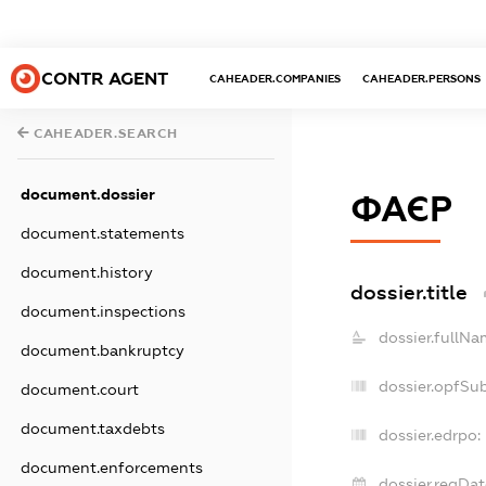
CONTR AGENT
CAHEADER.COMPANIES
CAHEADER.PERSONS
CAHEADER.SEARCH
document.dossier
ФАЄР
document.statements
document.history
dossier.title
document.inspections
dossier.fullNa
document.bankruptcy
dossier.opfSu
document.court
document.taxdebts
dossier.edrpo:
document.enforcements
dossier.regDat