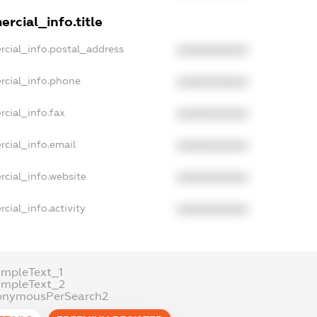
rcial_info.title
rcial_info.postal_address
XXXXXXXXXX
rcial_info.phone
XXXXXXXXXX
cial_info.fax
XXXXXXXXXX
rcial_info.email
XXXXXXXXXX
rcial_info.website
XXXXXXXXXX
cial_info.activity
XXXXXXXXXX
ampleText_1
ampleText_2
onymousPerSearch2