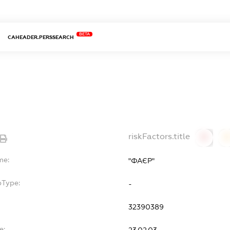
BETA
CAHEADER.PERSSEARCH
riskFactors.title
0
0
me:
"ФАЄР"
bType:
-
32390389
e:
23.02.03