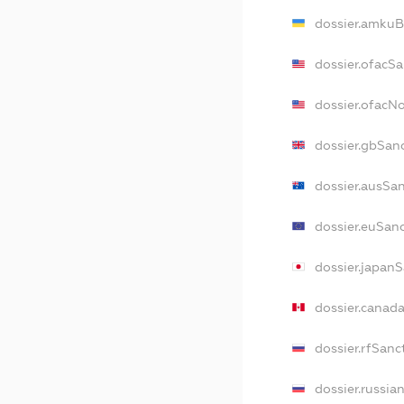
dossier.amkuB
dossier.ofacS
dossier.ofacN
dossier.gbSan
dossier.ausSa
dossier.euSan
dossier.japan
dossier.canad
dossier.rfSanc
dossier.russia