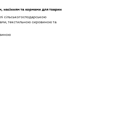
, насінням та кормами для тварин
лі сільськогосподарською
ами, текстильною сировиною та
евиною