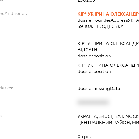
ersAndBenef:
КІРЧУК ІРИНА ОЛЕКСАНДР
dossier.founderAddress
УКРА
59, ЮЖНЕ, ОДЕСЬКА
КІРЧУН ІРИНА ОЛЕКСАНДР
ВІДСУТНІ
dossier.position -
КІРЧУК ІРИНА ОЛЕКСАНДР
dossier.position -
iaries:
dossier.missingData
XXXXXXXXXX
s:
УКРАЇНА, 54001, ВУЛ. МОС
ЦЕНТРАЛЬНИЙ РАЙОН, М
:
0 грн.