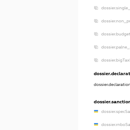
dossier.single
dossier.non_pr
dossier.budge
dossier.palne_
dossier.bigTa
dossier.declarat
dossier.declarati
dossier.sanctio
dossier.specS
dossier.rnboS