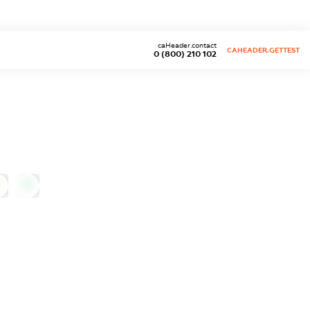
caHeader.contact
CAHEADER.GETTEST
0 (800) 210 102
0