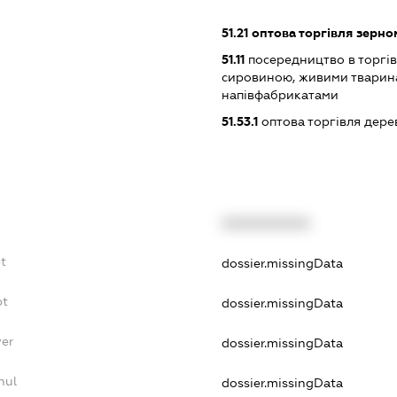
51.21
оптова торгівля зерном
51.11
посередництво в торгів
сировиною, живими тварин
напівфабрикатами
51.53.1
оптова торгівля дер
XXXXXXXXXX
t
dossier.missingData
bt
dossier.missingData
yer
dossier.missingData
nul
dossier.missingData