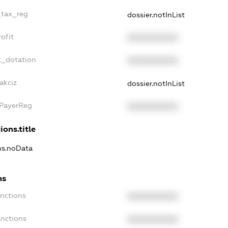
_tax_reg
dossier.notInList
ofit
XXXXXXXXXX
t_dotation
XXXXXXXXXX
akciz
dossier.notInList
xPayerReg
XXXXXXXXXX
ions.title
ons.noData
ns
anctions
XXXXXXXXXX
anctions
XXXXXXXXXX