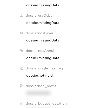
dossier.missingData
dossier.esvDebt
dossier.missingData
dossier.ndsPayer
dossier.missingData
dossier.ndsAnnul
dossier.missingData
dossier.single_tax_reg
dossier.notInList
dossier.non_profit
XXXXXXXXXX
dossier.budget_dotation