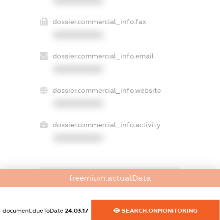
XXXXXXXXXX
dossier.commercial_info.fax
XXXXXXXXXX
dossier.commercial_info.email
XXXXXXXXXX
dossier.commercial_info.website
XXXXXXXXXX
dossier.commercial_info.activity
XXXXXXXXXX
freemium.actualData
freemium.exampleText_1
freemium.exampleText_2
freemium.anonymousPerSearch2
document.dueToDate
24.03.17
SEARCH.ONMONITORING
FREEMIUM.DETAILS