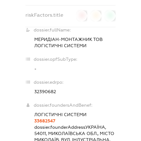
riskFactors.title
0
0
0
dossier.fullName:
МЕРИДІАН-МОНТАЖНИК ТОВ
ЛОГІСТИЧНІ СИСТЕМИ
dossier.opfSubType:
-
dossier.edrpo:
32390682
dossier.foundersAndBenef:
ЛОГІСТИЧНІ СИСТЕМИ
33682547
dossier.founderAddress
УКРАЇНА,
54011, МИКОЛАЇВСЬКА ОБЛ., МІСТО
МИКОЛАЇВ, ВУЛ. ІНДУСТРІАЛЬНА,