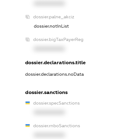
XXXXXXXXXX
dossier.palne_akciz
dossier.notInList
dossier.bigTaxPayerReg
XXXXXXXXXX
dossier.declarations.title
dossier.declarations.noData
dossier.sanctions
dossier.specSanctions
XXXXXXXXXX
dossier.rnboSanctions
XXXXXXXXXX