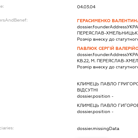
e:
04.03.04
ersAndBenef:
ГЕРАСИМЕНКО ВАЛЕНТИНА
dossier.founderAddress
УКРА
ПЕРЕЯСЛАВ-ХМЕЛЬНИЦЬКИ
Розмір внеску до статутног
ПАВЛЮК СЕРГІЙ ВАЛЕРІЙ
dossier.founderAddress
УКРА
КВ.22, М. ПЕРЕЯСЛАВ-ХМ
Розмір внеску до статутног
КЛИМЕЦЬ ПАВЛО ГРИГОР
ВІДСУТНІ
dossier.position -
КЛИМЕЦЬ ПАВЛО ГИГОРО
dossier.position -
iaries:
dossier.missingData