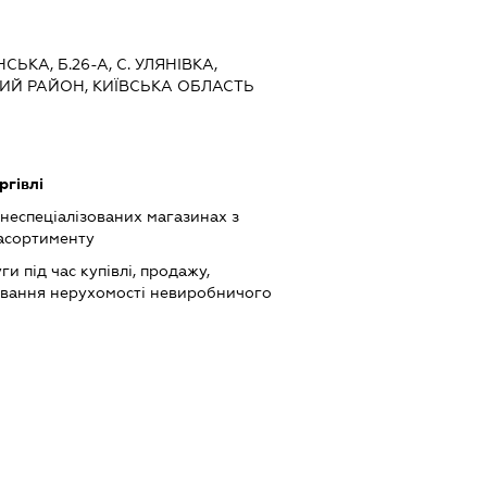
НСЬКА, Б.26-А, С. УЛЯНІВКА,
Й РАЙОН, КИЇВСЬКА ОБЛАСТЬ
ргівлі
 неспеціалізованих магазинах з
асортименту
и під час купівлі, продажу,
ювання нерухомості невиробничого