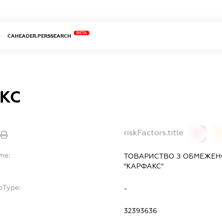
BETA
CAHEADER.PERSSEARCH
КС
riskFactors.title
0
me:
ТОВАРИСТВО З ОБМЕЖЕН
"КАРФАКС"
bType:
-
32393636