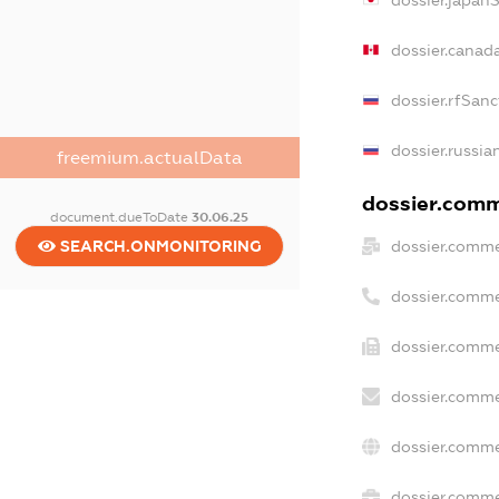
dossier.japan
dossier.canad
dossier.rfSanc
dossier.russia
freemium.actualData
dossier.comme
document.dueToDate
30.06.25
dossier.comme
SEARCH.ONMONITORING
dossier.comme
dossier.comme
dossier.comme
dossier.comme
dossier.commer