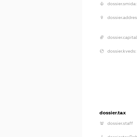
dossier.smida:
dossier.addres
dossier.capital
dossier.kveds:
dossier.tax
dossier.staff
dossier.taxDe