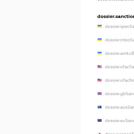
dossier.sanctio
dossier.specS
dossier.rnboS
dossier.amkuB
dossier.ofacS
dossier.ofac
dossier.gbSan
dossier.ausSa
dossier.euSan