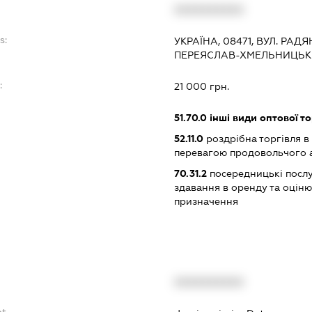
XXXXXXXXXX
s:
УКРАЇНА, 08471, ВУЛ. РАДЯ
ПЕРЕЯСЛАВ-ХМЕЛЬНИЦЬКИ
:
21 000 грн.
51.70.0
інші види оптової то
52.11.0
роздрібна торгівля в
перевагою продовольчого 
70.31.2
посередницькі послуг
здавання в оренду та оцін
призначення
XXXXXXXXXX
bt