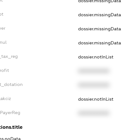
dossier.missingData
bt
dossier.missingData
yer
dossier.missingData
nul
dossier.missingData
e_tax_reg
dossier.notInList
rofit
XXXXXXXXXX
t_dotation
XXXXXXXXXX
_akciz
dossier.notInList
xPayerReg
XXXXXXXXXX
ions.title
ons.noData