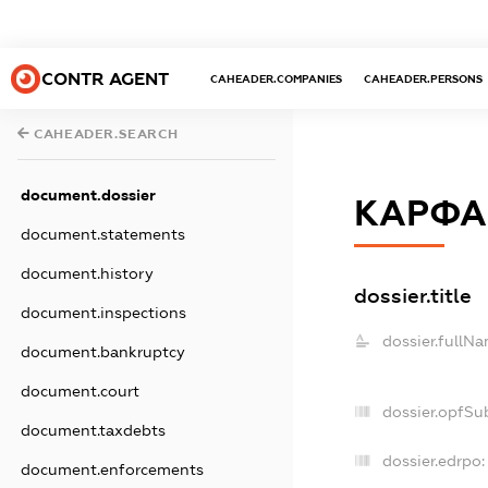
CONTR AGENT
CAHEADER.COMPANIES
CAHEADER.PERSONS
CAHEADER.SEARCH
document.dossier
КАРФА
document.statements
document.history
dossier.title
document.inspections
dossier.fullNa
document.bankruptcy
document.court
dossier.opfSu
document.taxdebts
dossier.edrpo:
document.enforcements