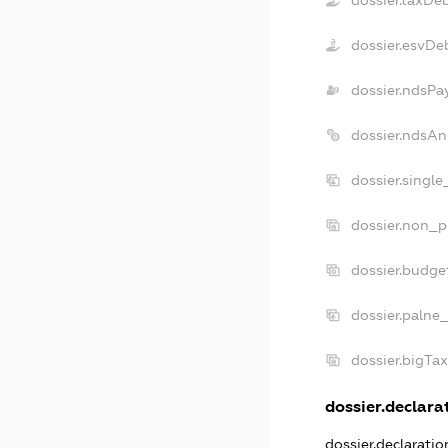
dossier.esvDe
dossier.ndsPa
dossier.ndsAn
dossier.singl
dossier.non_p
dossier.budge
dossier.palne
dossier.bigTa
dossier.declarat
dossier.declarati