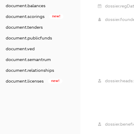
document.balances
dossier.regDat
document.scorings
new!
dossier.found
document.tenders
document.publicfunds
document.ved
document.semantrum
document.relationships
dossier.heads:
document.licenses
new!
dossier.benefic