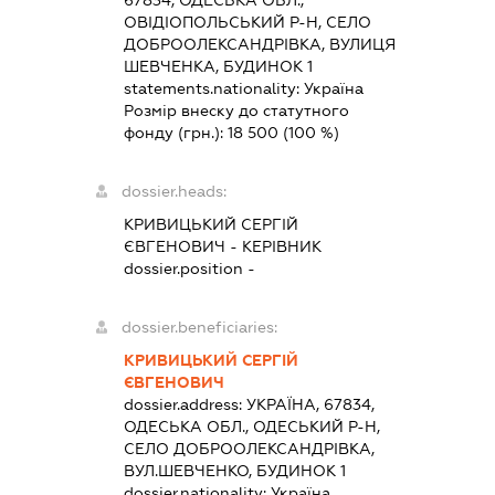
67834, ОДЕСЬКА ОБЛ.,
ОВІДІОПОЛЬСЬКИЙ Р-Н, СЕЛО
ДОБРООЛЕКСАНДРІВКА, ВУЛИЦЯ
ШЕВЧЕНКА, БУДИНОК 1
statements.nationality:
Україна
Розмір внеску до статутного
фонду (грн.):
18 500
(100 %)
dossier.heads:
КРИВИЦЬКИЙ СЕРГІЙ
ЄВГЕНОВИЧ
-
КЕРІВНИК
dossier.position -
dossier.beneficiaries:
КРИВИЦЬКИЙ СЕРГІЙ
ЄВГЕНОВИЧ
dossier.address:
УКРАЇНА, 67834,
ОДЕСЬКА ОБЛ., ОДЕСЬКИЙ Р-Н,
СЕЛО ДОБРООЛЕКСАНДРІВКА,
ВУЛ.ШЕВЧЕНКО, БУДИНОК 1
dossier.nationality:
Україна