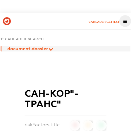
CAHEADER.GETTEST
CAHEADER.SEARCH
document.dossier
САН-КОР"-
ТРАНС"
riskFactors.title
0
0
0