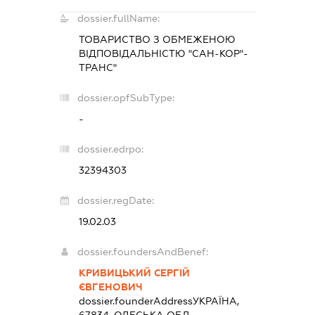
dossier.fullName:
ТОВАРИСТВО З ОБМЕЖЕНОЮ
ВІДПОВІДАЛЬНІСТЮ "САН-КОР"-
ТРАНС"
dossier.opfSubType:
-
dossier.edrpo:
32394303
dossier.regDate:
19.02.03
dossier.foundersAndBenef:
КРИВИЦЬКИЙ СЕРГІЙ
ЄВГЕНОВИЧ
dossier.founderAddress
УКРАЇНА,