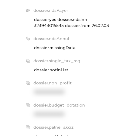
dossier.ndsPayer
dossier.yes
dossier.ndsInn
323943015545
dossier.from 26.02.03
dossier.ndsAnnul
dossier.missingData
dossier.single_tax_reg
dossier.notInList
dossier.non_profit
XXXXXXXXXX
dossier.budget_dotation
XXXXXXXXXX
dossier.palne_akciz