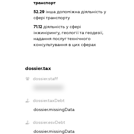
транспорт
52.29
інша допоміжна діяльність у
сфері транспорту
71.12
діяльність у сфері
інжинірингу, геології та геодезії,
надання послуг технічного
консультування в цих сферах
dossier.tax
dossier.staff
XXXXXXXXXX
dossier.taxDebt
dossier.missingData
dossier.esvDebt
dossier.missingData