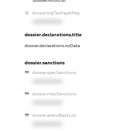
dossier.notInList
dossier.bigTaxPayerReg
XXXXXXXXXX
dossier.declarations.title
dossier.declarations.noData
dossier.sanctions
dossier.specSanctions
XXXXXXXXXX
dossier.rnboSanctions
XXXXXXXXXX
dossier.amkuBlackList
XXXXXXXXXX