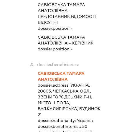
САВІОВСЬКА ТАМАРА
АНАТОЛІЇВНА
-
ПРЕДСТАВНИК
ВІДОМОСТІ
ВІДСУТНІ
dossier.position -
САВІОВСЬКА ТАМАРА
АНАТОЛІЇВНА
-
КЕРІВНИК
dossier.position -
dossier.beneficiaries:
САВІОВСЬКА ТАМАРА
АНАТОЛІЇВНА
dossier.address:
УКРАЇНА,
20603, ЧЕРКАСЬКА ОБЛ.,
ЗВЕНИГОРОДСЬКИЙ Р-Н,
МІСТО ШПОЛА,
ВУЛ.КАЛИГІРСЬКА, БУДИНОК
21
dossier.nationality:
Україна
dossier.benefInterest:
50