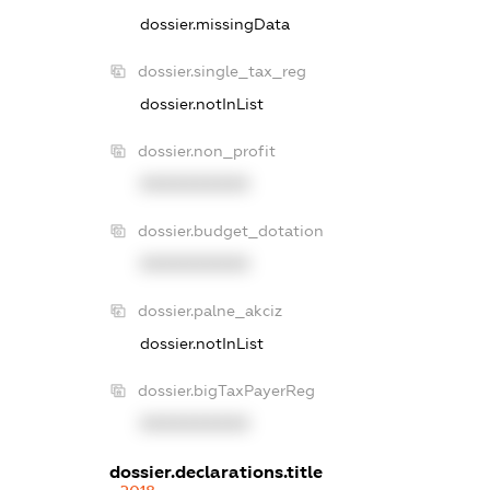
dossier.missingData
dossier.single_tax_reg
dossier.notInList
dossier.non_profit
XXXXXXXXXX
dossier.budget_dotation
XXXXXXXXXX
dossier.palne_akciz
dossier.notInList
dossier.bigTaxPayerReg
XXXXXXXXXX
dossier.declarations.title