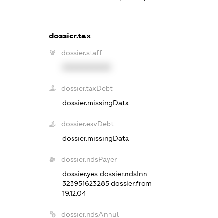
dossier.tax
dossier.staff
XXXXXXXXXX
dossier.taxDebt
dossier.missingData
dossier.esvDebt
dossier.missingData
dossier.ndsPayer
dossier.yes
dossier.ndsInn
323951623285
dossier.from
19.12.04
dossier.ndsAnnul