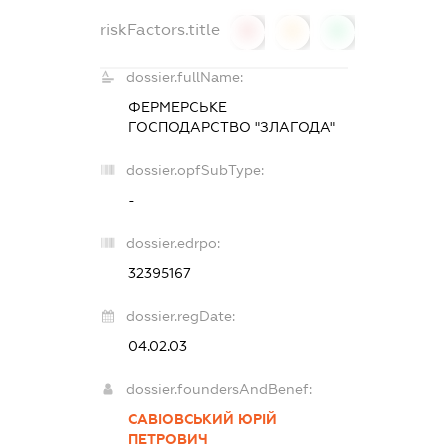
riskFactors.title
0
0
0
dossier.fullName:
ФЕРМЕРСЬКЕ
ГОСПОДАРСТВО "ЗЛАГОДА"
dossier.opfSubType:
-
dossier.edrpo:
32395167
dossier.regDate:
04.02.03
dossier.foundersAndBenef:
САВІОВСЬКИЙ ЮРІЙ
ПЕТРОВИЧ