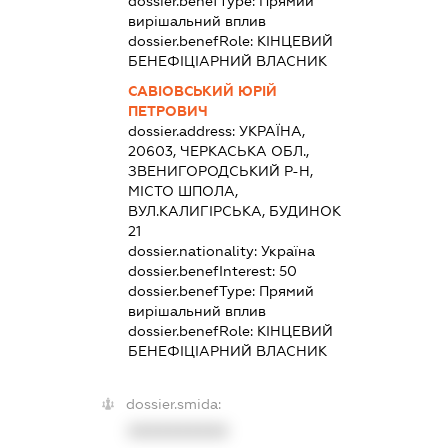
dossier.benefType:
Прямий
вирішальний вплив
dossier.benefRole:
КІНЦЕВИЙ
БЕНЕФІЦІАРНИЙ ВЛАСНИК
САВІОВСЬКИЙ ЮРІЙ
ПЕТРОВИЧ
dossier.address:
УКРАЇНА,
20603, ЧЕРКАСЬКА ОБЛ.,
ЗВЕНИГОРОДСЬКИЙ Р-Н,
МІСТО ШПОЛА,
ВУЛ.КАЛИГІРСЬКА, БУДИНОК
21
dossier.nationality:
Україна
dossier.benefInterest:
50
dossier.benefType:
Прямий
вирішальний вплив
dossier.benefRole:
КІНЦЕВИЙ
БЕНЕФІЦІАРНИЙ ВЛАСНИК
dossier.smida:
XXXXXXXXXX