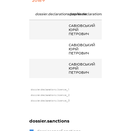
2018
dossier.declarations.pepName
dossier.declarations.personName
dossier.declarat
САВІОВСЬКИЙ
Кошти, позичені
ЮРІЙ
третім особам
ПЕТРОВИЧ
САВІОВСЬКИЙ
Кошти, позичені
ЮРІЙ
третім особам
ПЕТРОВИЧ
САВІОВСЬКИЙ
Кошти, позичені
ЮРІЙ
третім особам
ПЕТРОВИЧ
dossier.declarations.license_1
dossier.declarations.license_2
dossier.declarations.license_3
dossier.sanctions
dossier.specSanctions