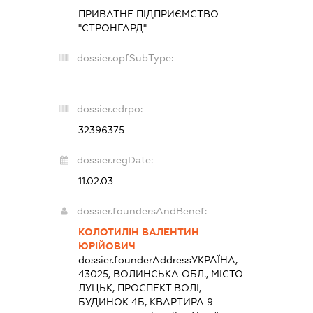
ПРИВАТНЕ ПІДПРИЄМСТВО
"СТРОНГАРД"
dossier.opfSubType:
-
dossier.edrpo:
32396375
dossier.regDate:
11.02.03
dossier.foundersAndBenef:
КОЛОТИЛІН ВАЛЕНТИН
ЮРІЙОВИЧ
dossier.founderAddress
УКРАЇНА,
43025, ВОЛИНСЬКА ОБЛ., МІСТО
ЛУЦЬК, ПРОСПЕКТ ВОЛІ,
БУДИНОК 4Б, КВАРТИРА 9