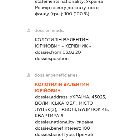
statements.nationality:
Україна
Розмір внеску до статутного
фонду (грн.):
100
(100 %)
dossier.heads:
КОЛОТИЛІН ВАЛЕНТИН
ЮРІЙОВИЧ
-
КЕРІВНИК
-
dossier.from 03.02.20
dossier.position -
dossier.beneficiaries:
КОЛОТИЛІН ВАЛЕНТИН
ЮРІЙОВИЧ
dossier.address:
УКРАЇНА, 43025,
ВОЛИНСЬКА ОБЛ., МІСТО
ЛУЦЬК(З), ПР.ВОЛІ, БУДИНОК 4Б,
КВАРТИРА 9
dossier.nationality:
Україна
dossier.benefInterest:
100
dossier.benefType:
Прямий