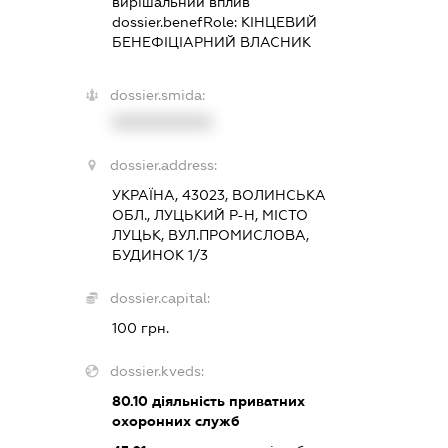
вирішальний вплив
dossier.benefRole:
КІНЦЕВИЙ
БЕНЕФІЦІАРНИЙ ВЛАСНИК
dossier.smida:
XXXXXXXXXX
dossier.address:
УКРАЇНА, 43023, ВОЛИНСЬКА
ОБЛ., ЛУЦЬКИЙ Р-Н, МІСТО
ЛУЦЬК, ВУЛ.ПРОМИСЛОВА,
БУДИНОК 1/3
dossier.capital:
100 грн.
dossier.kveds:
80.10
діяльність приватних
охоронних служб