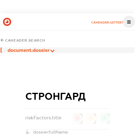
CAHEADER.GETTEST
CAHEADER.SEARCH
document.dossier
СТРОНГАРД
riskFactors.title
0
0
0
dossier.fullName: