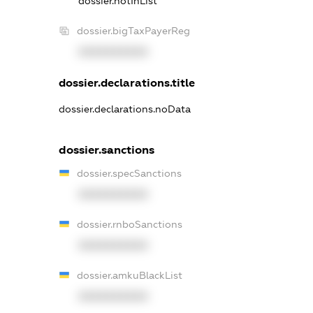
dossier.notInList
dossier.bigTaxPayerReg
XXXXXXXXXX
dossier.declarations.title
dossier.declarations.noData
dossier.sanctions
dossier.specSanctions
XXXXXXXXXX
dossier.rnboSanctions
XXXXXXXXXX
dossier.amkuBlackList
XXXXXXXXXX