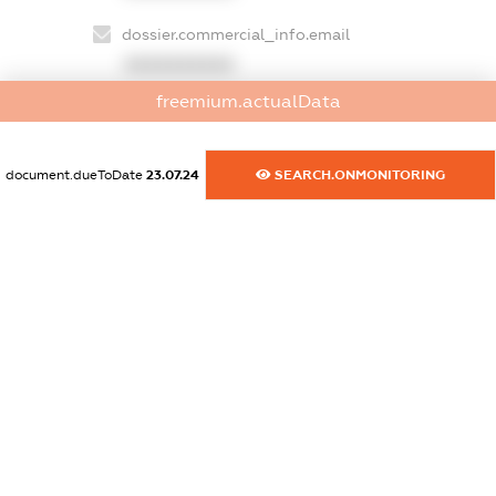
dossier.commercial_info.email
XXXXXXXXXX
freemium.actualData
dossier.commercial_info.website
XXXXXXXXXX
document.dueToDate
23.07.24
SEARCH.ONMONITORING
dossier.commercial_info.activity
XXXXXXXXXX
freemium.exampleText_1
freemium.exampleText_2
freemium.anonymousPerSearch2
FREEMIUM.DETAILS
FREEMIUM.REGISTER