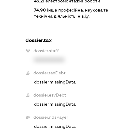
43.21
електромонтажні роботи
74.90
інша професійна, наукова та
технічна діяльність, н.в.і.у.
dossier.tax
dossier.staff
XXXXXXXXXX
dossier.taxDebt
dossier.missingData
dossier.esvDebt
dossier.missingData
dossier.ndsPayer
dossier.missingData