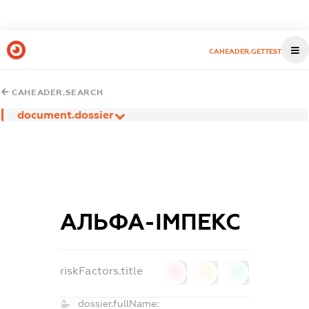
CAHEADER.GETTEST
CAHEADER.SEARCH
document.dossier
АЛЬФА-ІМПЕКС
riskFactors.title
0
0
0
dossier.fullName: