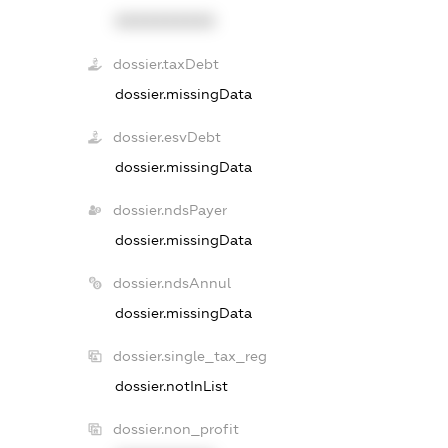
XXXXXXXXXX
dossier.taxDebt
dossier.missingData
dossier.esvDebt
dossier.missingData
dossier.ndsPayer
dossier.missingData
dossier.ndsAnnul
dossier.missingData
dossier.single_tax_reg
dossier.notInList
dossier.non_profit