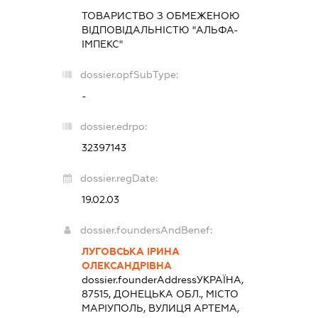
ТОВАРИСТВО З ОБМЕЖЕНОЮ
ВІДПОВІДАЛЬНІСТЮ "АЛЬФА-
ІМПЕКС"
dossier.opfSubType:
-
dossier.edrpo:
32397143
dossier.regDate:
19.02.03
dossier.foundersAndBenef:
ЛУГОВСЬКА ІРИНА
ОЛЕКСАНДРІВНА
dossier.founderAddress
УКРАЇНА,
87515, ДОНЕЦЬКА ОБЛ., МІСТО
МАРІУПОЛЬ, ВУЛИЦЯ АРТЕМА,