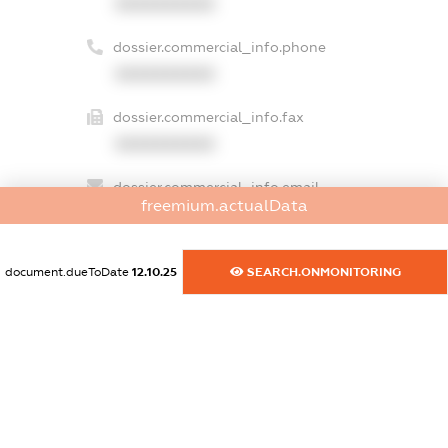
XXXXXXXXXX
dossier.commercial_info.phone
XXXXXXXXXX
dossier.commercial_info.fax
XXXXXXXXXX
dossier.commercial_info.email
freemium.actualData
XXXXXXXXXX
dossier.commercial_info.website
document.dueToDate
12.10.25
SEARCH.ONMONITORING
XXXXXXXXXX
dossier.commercial_info.activity
XXXXXXXXXX
freemium.exampleText_1