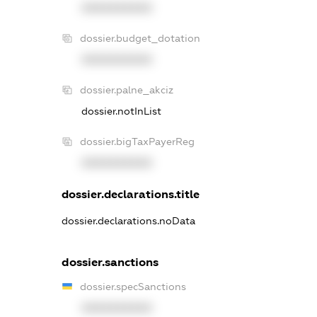
XXXXXXXXXX
dossier.budget_dotation
XXXXXXXXXX
dossier.palne_akciz
dossier.notInList
dossier.bigTaxPayerReg
XXXXXXXXXX
dossier.declarations.title
dossier.declarations.noData
dossier.sanctions
dossier.specSanctions
XXXXXXXXXX