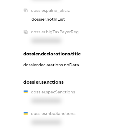
dossier.palne_akciz
dossier.notInList
dossier.bigTaxPayerReg
XXXXXXXXXX
dossier.declarations.title
dossier.declarations.noData
dossier.sanctions
dossier.specSanctions
XXXXXXXXXX
dossier.rnboSanctions
XXXXXXXXXX