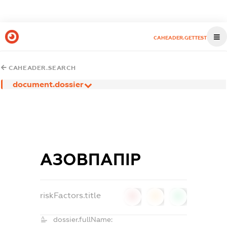
CAHEADER.GETTEST
CAHEADER.SEARCH
document.dossier
АЗОВПАПІР
riskFactors.title
0
0
0
dossier.fullName: