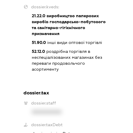
dossier.kveds:
21.22.0
виробництво паперових
виробів господарсько-побутового
та санітарно-гігієнічного
призначення
51.90.0
інші види оптової торгівлі
52.12.0
роздрібна торгівля в
неспеціалізованих магазинах без
переваги продовольчого
асортименту
dossier.tax
dossier.staff
XXXXXXXXXX
dossier.taxDebt