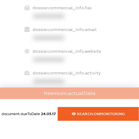
dossier.commercial_info.fax
XXXXXXXXXX
dossier.commercial_info.email
XXXXXXXXXX
dossier.commercial_info.website
XXXXXXXXXX
dossier.commercial_info.activity
XXXXXXXXXX
freemium.actualData
freemium.exampleText_1
freemium.exampleText_2
document.dueToDate
24.03.17
SEARCH.ONMONITORING
freemium.anonymousPerSearch2
FREEMIUM.DETAILS