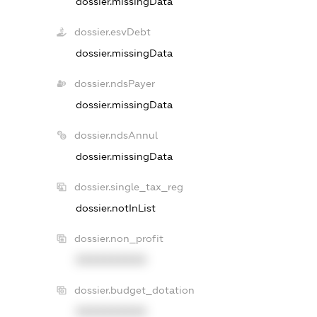
dossier.missingData
dossier.esvDebt
dossier.missingData
dossier.ndsPayer
dossier.missingData
dossier.ndsAnnul
dossier.missingData
dossier.single_tax_reg
dossier.notInList
dossier.non_profit
XXXXXXXXXX
dossier.budget_dotation
XXXXXXXXXX