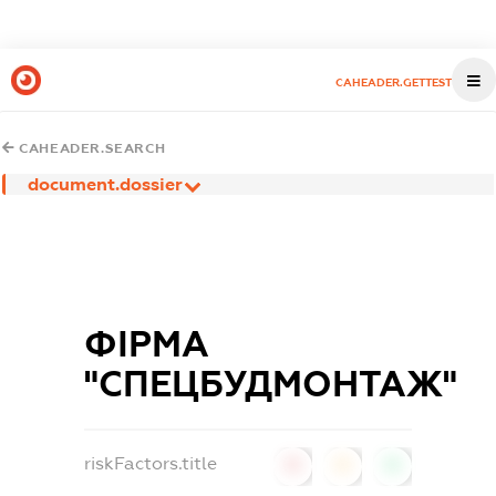
CAHEADER.GETTEST
CAHEADER.SEARCH
document.dossier
ФІРМА
"СПЕЦБУДМОНТАЖ"
riskFactors.title
0
0
0