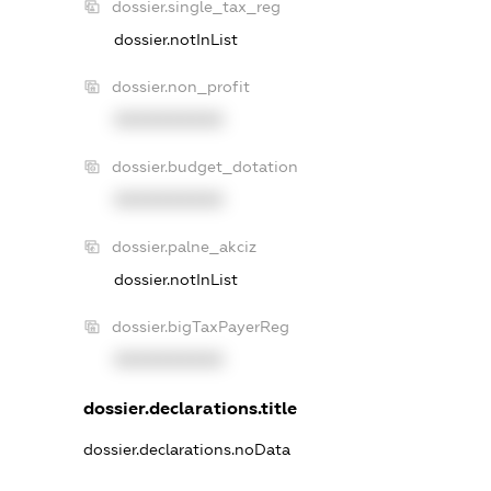
dossier.single_tax_reg
dossier.notInList
dossier.non_profit
XXXXXXXXXX
dossier.budget_dotation
XXXXXXXXXX
dossier.palne_akciz
dossier.notInList
dossier.bigTaxPayerReg
XXXXXXXXXX
dossier.declarations.title
dossier.declarations.noData