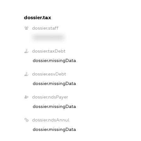
dossier.tax
dossier.staff
XXXXXXXXXX
dossier.taxDebt
dossier.missingData
dossier.esvDebt
dossier.missingData
dossier.ndsPayer
dossier.missingData
dossier.ndsAnnul
dossier.missingData