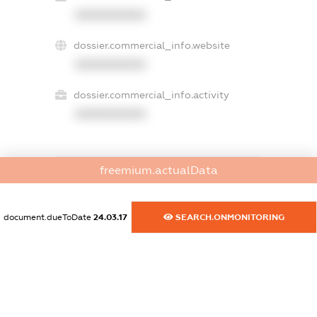
XXXXXXXXXX
dossier.commercial_info.website
XXXXXXXXXX
dossier.commercial_info.activity
XXXXXXXXXX
freemium.actualData
freemium.exampleText_1
freemium.exampleText_2
freemium.anonymousPerSearch2
document.dueToDate
24.03.17
SEARCH.ONMONITORING
FREEMIUM.DETAILS
FREEMIUM.REGISTER