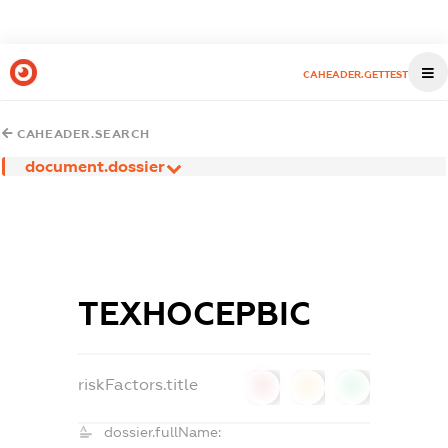
CAHEADER.GETTEST
CAHEADER.SEARCH
document.dossier
ТЕХНОСЕРВІС
riskFactors.title
0
0
0
dossier.fullName: