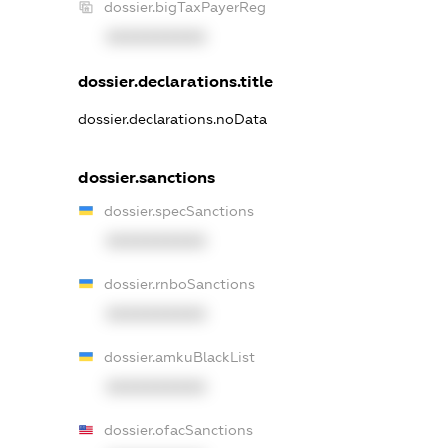
dossier.bigTaxPayerReg
XXXXXXXXXX
dossier.declarations.title
dossier.declarations.noData
dossier.sanctions
dossier.specSanctions
XXXXXXXXXX
dossier.rnboSanctions
XXXXXXXXXX
dossier.amkuBlackList
XXXXXXXXXX
dossier.ofacSanctions