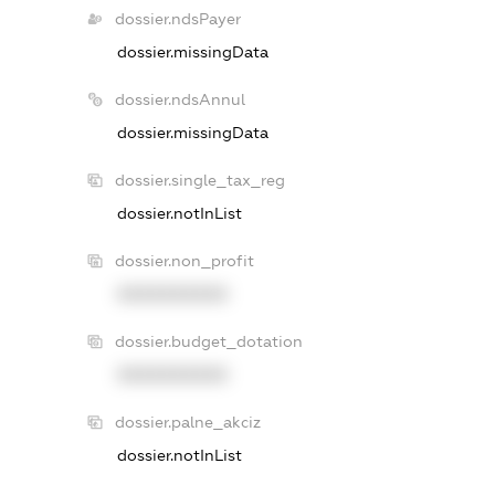
dossier.ndsPayer
dossier.missingData
dossier.ndsAnnul
dossier.missingData
dossier.single_tax_reg
dossier.notInList
dossier.non_profit
XXXXXXXXXX
dossier.budget_dotation
XXXXXXXXXX
dossier.palne_akciz
dossier.notInList