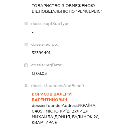
ТОВАРИСТВО З ОБМЕЖЕНОЮ
ВІДПОВІДАЛЬНІСТЮ "РЕМСЕРВІС"
dossier.opfSubType:
-
dossier.edrpo:
32399491
dossier.regDate:
13.03.03
dossier.foundersAndBenef:
БОРИСОВ ВАЛЕРІЙ
ВАЛЕНТИНОВИЧ
dossier.founderAddress
УКРАЇНА,
04051, МІСТО КИЇВ, ВУЛИЦЯ
МИХАЙЛА ДОНЦЯ, БУДИНОК 20,
КВАРТИРА 6