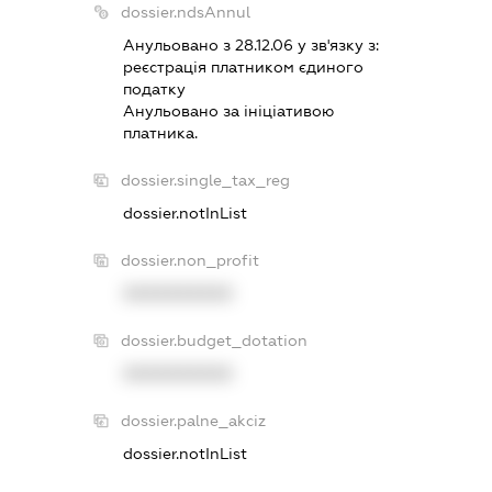
dossier.ndsAnnul
Анульовано з 28.12.06 у зв'язку з:
реєстрацiя платником єдиного
податку
Анульовано за iнiцiативою
платника.
dossier.single_tax_reg
dossier.notInList
dossier.non_profit
XXXXXXXXXX
dossier.budget_dotation
XXXXXXXXXX
dossier.palne_akciz
dossier.notInList