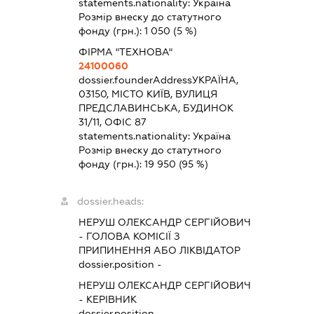
statements.nationality:
Україна
Розмір внеску до статутного
фонду (грн.):
1 050
(5 %)
ФІРМА "ТЕХНОВА"
24100060
dossier.founderAddress
УКРАЇНА,
03150, МІСТО КИЇВ, ВУЛИЦЯ
ПРЕДСЛАВИНСЬКА, БУДИНОК
31/11, ОФІС 87
statements.nationality:
Україна
Розмір внеску до статутного
фонду (грн.):
19 950
(95 %)
dossier.heads:
НЕРУШ ОЛЕКСАНДР СЕРГІЙОВИЧ
-
ГОЛОВА КОМІСІЇ З
ПРИПИНЕННЯ АБО ЛІКВІДАТОР
dossier.position -
НЕРУШ ОЛЕКСАНДР СЕРГІЙОВИЧ
-
КЕРІВНИК
dossier.position -