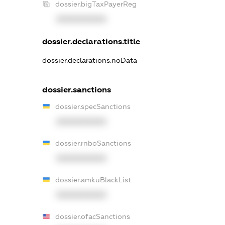
dossier.bigTaxPayerReg
XXXXXXXXXX
dossier.declarations.title
dossier.declarations.noData
dossier.sanctions
dossier.specSanctions
XXXXXXXXXX
dossier.rnboSanctions
XXXXXXXXXX
dossier.amkuBlackList
XXXXXXXXXX
dossier.ofacSanctions