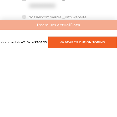
XXXXXXXXXX
dossier.commercial_info.website
XXXXXXXXXX
freemium.actualData
dossier.commercial_info.activity
XXXXXXXXXX
document.dueToDate
27.03.25
SEARCH.ONMONITORING
freemium.exampleText_1
freemium.exampleText_2
freemium.anonymousPerSearch2
FREEMIUM.DETAILS
FREEMIUM.REGISTER