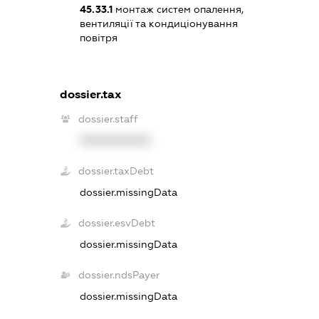
45.33.1
монтаж систем опалення,
вентиляції та кондиціонування
повітря
dossier.tax
dossier.staff
XXXXXXXXXX
dossier.taxDebt
dossier.missingData
dossier.esvDebt
dossier.missingData
dossier.ndsPayer
dossier.missingData