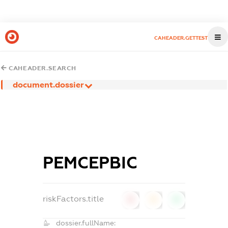
CAHEADER.GETTEST
CAHEADER.SEARCH
document.dossier
РЕМСЕРВІС
riskFactors.title
0
0
0
dossier.fullName: