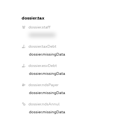
dossier.tax
dossier.staff
XXXXXXXXXX
dossier.taxDebt
dossier.missingData
dossier.esvDebt
dossier.missingData
dossier.ndsPayer
dossier.missingData
dossier.ndsAnnul
dossier.missingData