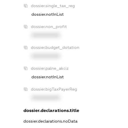
dossier.single_tax_reg
dossier.notInList
dossier.non_profit
XXXXXXXXXX
dossier.budget_dotation
XXXXXXXXXX
dossier.palne_akciz
dossier.notInList
dossier.bigTaxPayerReg
XXXXXXXXXX
dossier.declarations.title
dossier.declarations.noData