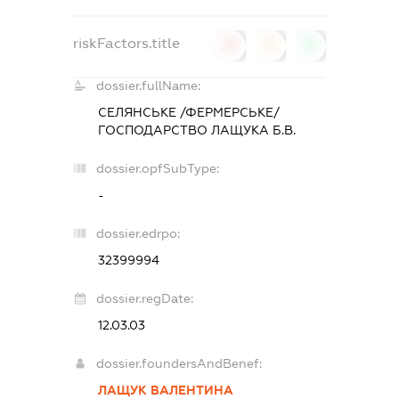
riskFactors.title
0
0
0
dossier.fullName:
СЕЛЯНСЬКЕ /ФЕРМЕРСЬКЕ/
ГОСПОДАРСТВО ЛАЩУКА Б.В.
dossier.opfSubType:
-
dossier.edrpo:
32399994
dossier.regDate:
12.03.03
dossier.foundersAndBenef:
ЛАЩУК ВАЛЕНТИНА