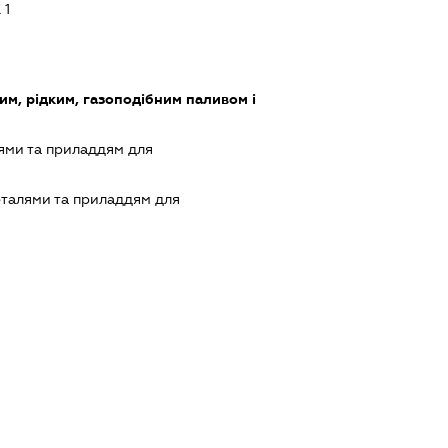
 1
им, рідким, газоподібним паливом і
ями та приладдям для
еталями та приладдям для