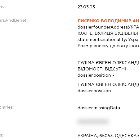
e:
23.03.03
ersAndBenef:
ЛИСЕНКО ВОЛОДИМИР АН
dossier.founderAddress
УКРА
ЮЖНЕ, ВУЛИЦЯ БУДІВЕЛЬН
statements.nationality:
Укра
Розмір внеску до статутног
ГУДІМА ЄВГЕН ОЛЕКСАН
ВІДОМОСТІ ВІДСУТНІ
dossier.position -
ГУДІМА ЄВГЕН ОЛЕКСАН
dossier.position -
iaries:
dossier.missingData
XXXXXXXXXX
s:
УКРАЇНА, 65053, ОДЕСЬКА