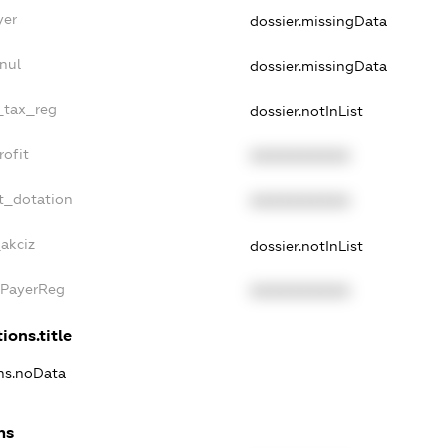
yer
dossier.missingData
nul
dossier.missingData
e_tax_reg
dossier.notInList
rofit
XXXXXXXXXX
t_dotation
XXXXXXXXXX
akciz
dossier.notInList
xPayerReg
XXXXXXXXXX
ions.title
ons.noData
ns