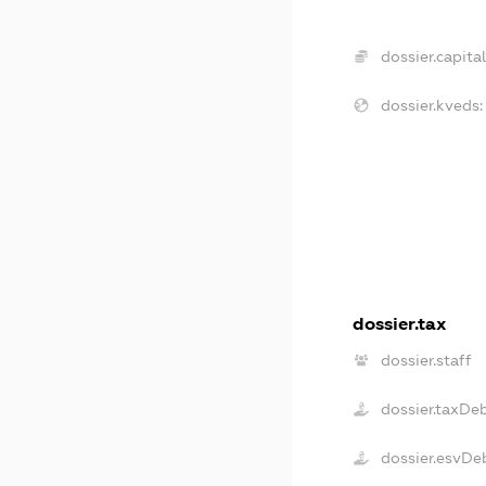
dossier.capital
dossier.kveds:
dossier.tax
dossier.staff
dossier.taxDe
dossier.esvDe