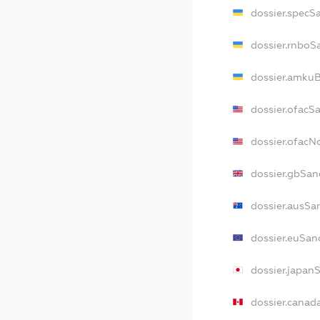
dossier.specS
dossier.rnboS
dossier.amkuB
dossier.ofacS
dossier.ofac
dossier.gbSan
dossier.ausSa
dossier.euSan
dossier.japan
dossier.canad