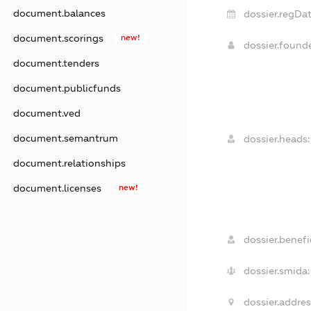
document.balances
dossier.regDat
document.scorings
new!
dossier.found
document.tenders
document.publicfunds
document.ved
document.semantrum
dossier.heads:
document.relationships
document.licenses
new!
dossier.benefic
dossier.smida:
dossier.addres