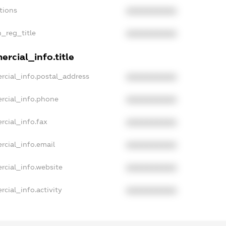
tions
XXXXXXXXXX
n_reg_title
XXXXXXXXXX
rcial_info.title
rcial_info.postal_address
XXXXXXXXXX
rcial_info.phone
XXXXXXXXXX
rcial_info.fax
XXXXXXXXXX
rcial_info.email
XXXXXXXXXX
rcial_info.website
XXXXXXXXXX
cial_info.activity
XXXXXXXXXX