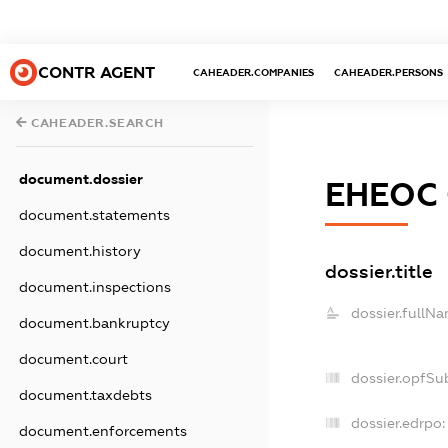
CONTR AGENT
CAHEADER.COMPANIES
CAHEADER.PERSONS
CAHEADER.SEARCH
document.dossier
ЕНЕОС 
document.statements
document.history
dossier.title
document.inspections
dossier.fullNa
document.bankruptcy
document.court
dossier.opfSu
document.taxdebts
dossier.edrpo:
document.enforcements