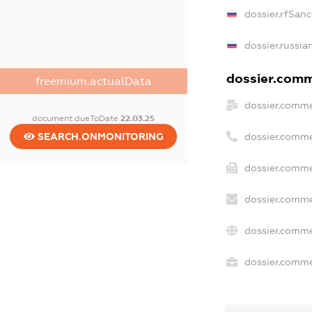
dossier.rfSanc
dossier.russia
dossier.comme
freemium.actualData
dossier.comme
document.dueToDate
22.03.25
dossier.comme
SEARCH.ONMONITORING
dossier.comme
dossier.comme
dossier.comme
dossier.commer