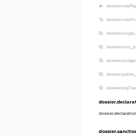
dossier.ndsPa
dossier.ndsAn
dossier.singl
dossier.non_p
dossier.budge
dossier.palne_
dossier.bigTa
dossier.declarat
dossier.declarati
dossier.sanctio