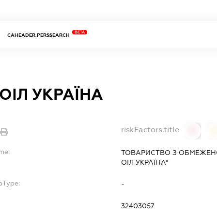
BETA
CAHEADER.PERSSEARCH
ОІЛ УКРАЇНА
riskFactors.title
0
0
me:
ТОВАРИСТВО З ОБМЕЖЕН
ОІЛ УКРАЇНА"
bType:
-
32403057