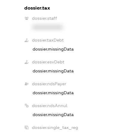
dossier.tax
dossier.staff
XXXXXXXXXX
dossier.taxDebt
dossier.missingData
dossier.esvDebt
dossier.missingData
dossier.ndsPayer
dossier.missingData
dossier.ndsAnnul
dossier.missingData
dossier.single_tax_reg