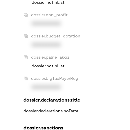
dossier.notInList
dossier.non_profit
XXXXXXXXXX
dossier.budget_dotation
XXXXXXXXXX
dossier.palne_akciz
dossier.notInList
dossier.bigTaxPayerReg
XXXXXXXXXX
dossier.declarations.title
dossier.declarations.noData
dossier.sanctions