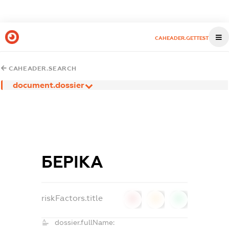
CAHEADER.GETTEST
CAHEADER.SEARCH
document.dossier
БЕРІКА
riskFactors.title
0
0
0
dossier.fullName: