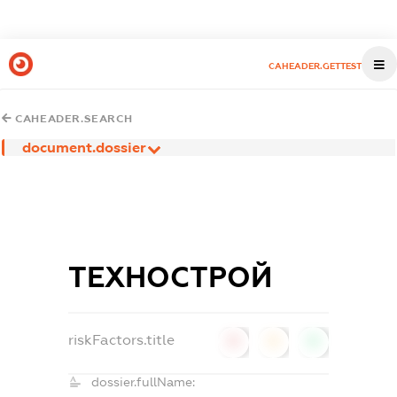
CAHEADER.GETTEST
CAHEADER.SEARCH
document.dossier
ТЕХНОСТРОЙ
riskFactors.title
0
0
0
dossier.fullName: