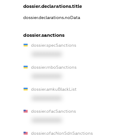
dossier.declarations.title
dossier.declarations.noData
dossier.sanctions
dossier.specSanctions
XXXXXXXXXX
dossier.rnboSanctions
XXXXXXXXXX
dossier.amkuBlackList
XXXXXXXXXX
dossier.ofacSanctions
XXXXXXXXXX
dossier.ofacNonSdnSanctions