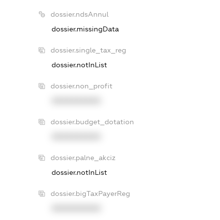
dossier.ndsAnnul
dossier.missingData
dossier.single_tax_reg
dossier.notInList
dossier.non_profit
XXXXXXXXXX
dossier.budget_dotation
XXXXXXXXXX
dossier.palne_akciz
dossier.notInList
dossier.bigTaxPayerReg
XXXXXXXXXX