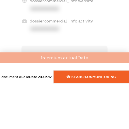
dossier.commercial_info.website
XXXXXXXXXX
dossier.commercial_info.activity
XXXXXXXXXX
freemium.exampleText_1
freemium.actualData
freemium.exampleText_2
freemium.anonymousPerSearch2
FREEMIUM.DETAILS
document.dueToDate
24.03.17
SEARCH.ONMONITORING
FREEMIUM.REGISTER