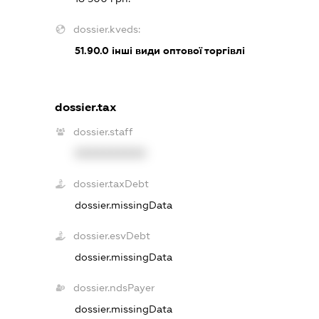
dossier.kveds:
51.90.0
інші види оптової торгівлі
dossier.tax
dossier.staff
XXXXXXXXXX
dossier.taxDebt
dossier.missingData
dossier.esvDebt
dossier.missingData
dossier.ndsPayer
dossier.missingData