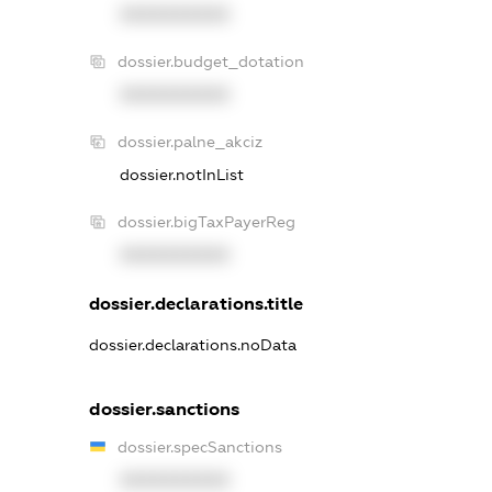
XXXXXXXXXX
dossier.budget_dotation
XXXXXXXXXX
dossier.palne_akciz
dossier.notInList
dossier.bigTaxPayerReg
XXXXXXXXXX
dossier.declarations.title
dossier.declarations.noData
dossier.sanctions
dossier.specSanctions
XXXXXXXXXX