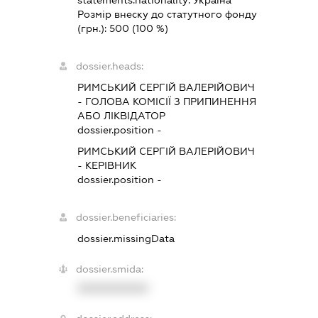
statements.nationality:
Україна
Розмір внеску до статутного фонду
(грн.):
500
(100 %)
dossier.heads:
РИМСЬКИЙ СЕРГІЙ ВАЛЕРІЙОВИЧ
-
ГОЛОВА КОМІСІЇ З ПРИПИНЕННЯ
АБО ЛІКВІДАТОР
dossier.position -
РИМСЬКИЙ СЕРГІЙ ВАЛЕРІЙОВИЧ
-
КЕРІВНИК
dossier.position -
dossier.beneficiaries:
dossier.missingData
dossier.smida:
XXXXXXXXXX