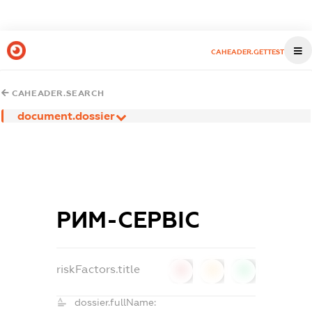
CAHEADER.GETTEST
CAHEADER.SEARCH
document.dossier
РИМ-СЕРВІС
riskFactors.title
0
0
0
dossier.fullName: