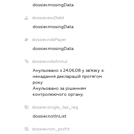
dossier.missingData
dossier.esvDebt
dossier.missingData
dossier.ndsPayer
dossier.missingData
dossier.ndsAnnul
Анульовано з 24.06.08 у зв'язку з:
ненадання декларацiй протягом
року
Анульовано за рiшенням
контролюючого органу.
dossier.single_tax_reg
dossier.notInList
dossier.non_profit