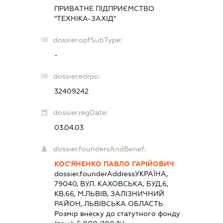
ПРИВАТНЕ ПІДПРИЄМСТВО
"ТЕХНІКА-ЗАХІД"
dossier.opfSubType:
-
dossier.edrpo:
32409242
dossier.regDate:
03.04.03
dossier.foundersAndBenef:
КОС'ЯНЕНКО ПАВЛО ГАРІЙОВИЧ
dossier.founderAddress
УКРАЇНА,
79040, ВУЛ. КАХОВСЬКА, БУД.6,
КВ.66, М.ЛЬВІВ, ЗАЛІЗНИЧНИЙ
РАЙОН, ЛЬВІВСЬКА ОБЛАСТЬ
Розмір внеску до статутного фонду