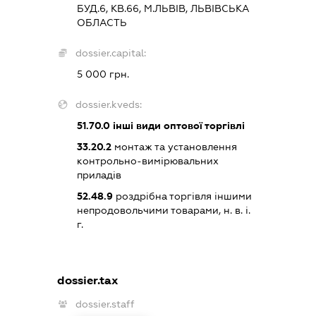
БУД.6, КВ.66, М.ЛЬВІВ, ЛЬВІВСЬКА
ОБЛАСТЬ
dossier.capital:
5 000 грн.
dossier.kveds:
51.70.0
інші види оптової торгівлі
33.20.2
монтаж та установлення
контрольно-вимірювальних
приладів
52.48.9
роздрібна торгівля іншими
непродовольчими товарами, н. в. і.
г.
dossier.tax
dossier.staff