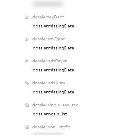
XXXXXXXXXX
dossier.taxDebt
dossier.missingData
dossier.esvDebt
dossier.missingData
dossier.ndsPayer
dossier.missingData
dossier.ndsAnnul
dossier.missingData
dossier.single_tax_reg
dossier.notInList
dossier.non_profit