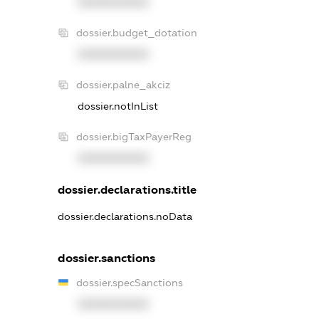
XXXXXXXXXX
dossier.budget_dotation
XXXXXXXXXX
dossier.palne_akciz
dossier.notInList
dossier.bigTaxPayerReg
XXXXXXXXXX
dossier.declarations.title
dossier.declarations.noData
dossier.sanctions
dossier.specSanctions
XXXXXXXXXX