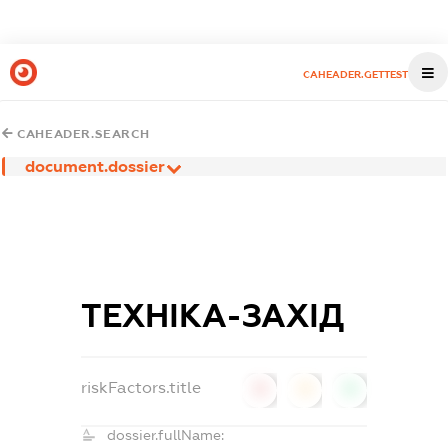
CAHEADER.GETTEST
CAHEADER.SEARCH
document.dossier
ТЕХНІКА-ЗАХІД
riskFactors.title
0
0
0
dossier.fullName: