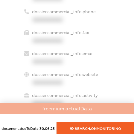
dossier.commercial_info.phone
XXXXXXXXXX
dossier.commercial_info.fax
XXXXXXXXXX
dossier.commercial_info.email
XXXXXXXXXX
dossier.commercial_info.website
XXXXXXXXXX
dossier.commercial_info.activity
XXXXXXXXXX
freemium.actualData
document.dueToDate
30.06.25
SEARCH.ONMONITORING
freemium.exampleText_1