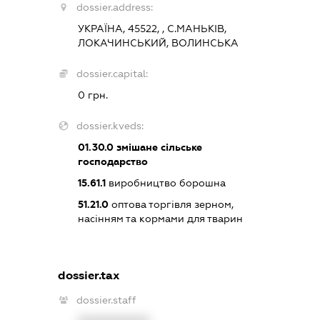
dossier.address:
УКРАЇНА, 45522, , С.МАНЬКІВ,
ЛОКАЧИНСЬКИЙ, ВОЛИНСЬКА
dossier.capital:
0 грн.
dossier.kveds:
01.30.0
змішане сільське
господарство
15.61.1
виробництво борошна
51.21.0
оптова торгівля зерном,
насінням та кормами для тварин
dossier.tax
dossier.staff