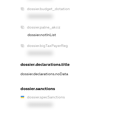
dossier.budget_dotation
XXXXXXXXXX
dossier.palne_akciz
dossier.notInList
dossier.bigTaxPayerReg
XXXXXXXXXX
dossier.declarations.title
dossier.declarations.noData
dossier.sanctions
dossier.specSanctions
XXXXXXXXXX