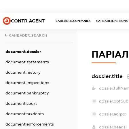
CONTR AGENT
CAHEADER.COMPANIES
CAHEADER.PERSONS
CAHEADER.SEARCH
ПАРІАЛ
document.dossier
document.statements
document.history
dossier.title
document.inspections
dossier.fullNam
document.bankruptcy
dossier.opfSub
document.court
document.taxdebts
dossier.edrpo:
document.enforcements
dossier.heads: