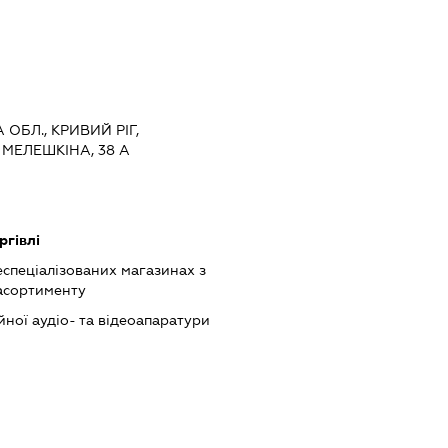
ОБЛ., КРИВИЙ РІГ,
МЕЛЕШКІНА, 38 А
ргівлі
еспеціалізованих магазинах з
асортименту
йної аудіо- та відеоапаратури