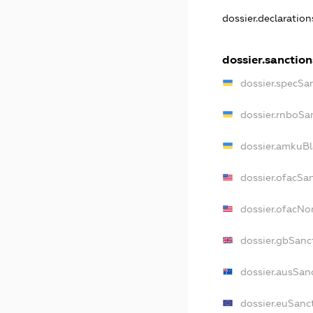
dossier.declaratio
dossier.sanction
dossier.specSa
dossier.rnboSa
dossier.amkuBl
dossier.ofacSa
dossier.ofacN
dossier.gbSanc
dossier.ausSan
dossier.euSanc