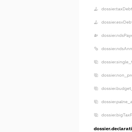
dossier.taxDeb
dossier.esvDeb
dossier.ndsPay
dossier.ndsAnn
dossier.single
dossier.non_pr
dossier.budget
dossier.palne_
dossier.bigTax
dossier.declarati