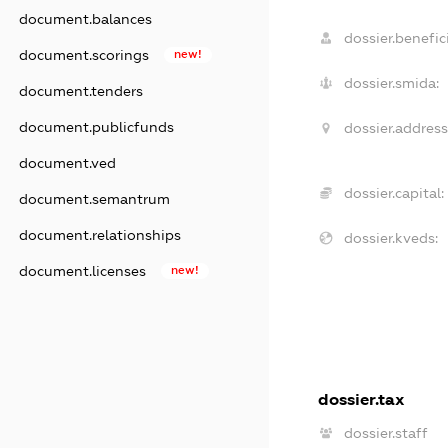
document.balances
dossier.benefici
document.scorings
new!
dossier.smida:
document.tenders
document.publicfunds
dossier.address
document.ved
dossier.capital:
document.semantrum
document.relationships
dossier.kveds:
document.licenses
new!
dossier.tax
dossier.staff