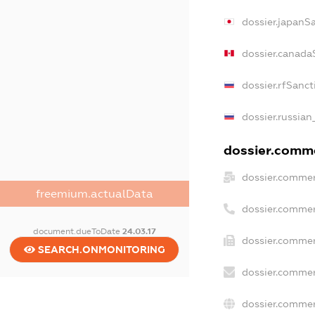
dossier.japanS
dossier.canada
dossier.rfSanct
dossier.russian
dossier.comme
dossier.commer
freemium.actualData
dossier.commer
document.dueToDate
24.03.17
dossier.commer
SEARCH.ONMONITORING
dossier.commer
dossier.commer