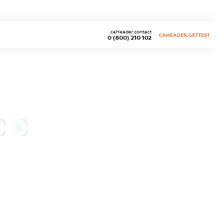
caHeader.contact
CAHEADER.GETTEST
0 (800) 210 102
0