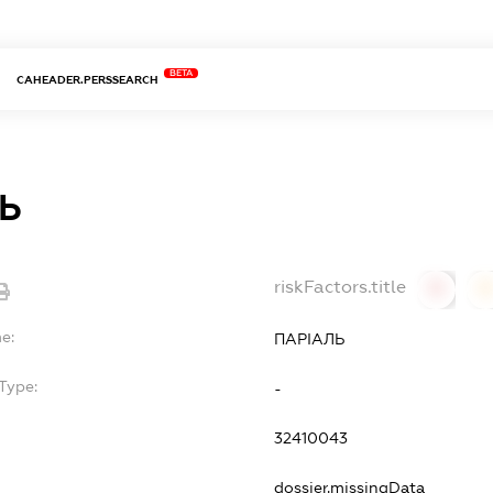
BETA
CAHEADER.PERSSEARCH
Ь
riskFactors.title
0
0
e:
ПАРІАЛЬ
Type:
-
32410043
dossier.missingData