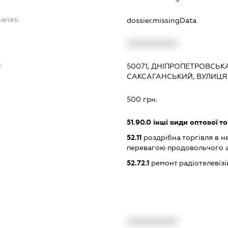
aries:
dossier.missingData
XXXXXXXXXX
:
50071, ДНІПРОПЕТРОВСЬКА 
САКСАГАНСЬКИЙ, ВУЛИЦЯ 
500 грн.
51.90.0
інші види оптової то
52.11
роздрібна торгівля в н
перевагою продовольчого 
52.72.1
ремонт радіотелевізі
XXXXXXXXXX