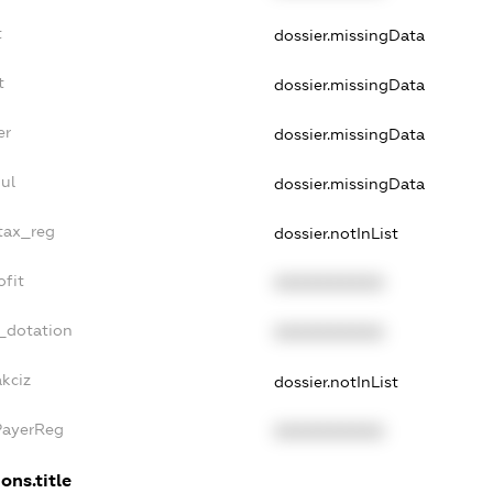
t
dossier.missingData
t
dossier.missingData
er
dossier.missingData
ul
dossier.missingData
_tax_reg
dossier.notInList
ofit
XXXXXXXXXX
_dotation
XXXXXXXXXX
akciz
dossier.notInList
PayerReg
XXXXXXXXXX
ons.title