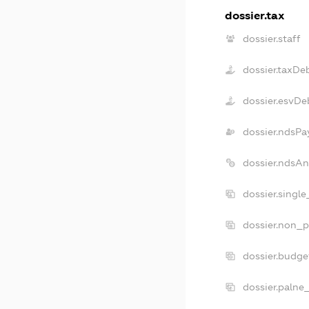
dossier.tax
dossier.staff
dossier.taxDe
dossier.esvDe
dossier.ndsPa
dossier.ndsA
dossier.singl
dossier.non_p
dossier.budg
dossier.palne