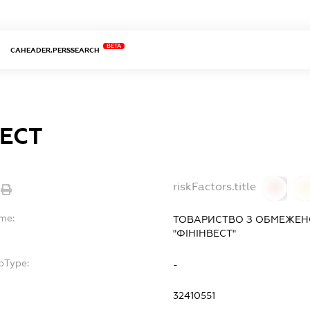
BETA
CAHEADER.PERSSEARCH
ВЕСТ
riskFactors.title
0
ame:
ТОВАРИСТВО З ОБМЕЖЕН
"ФІНІНВЕСТ"
bType:
-
32410551