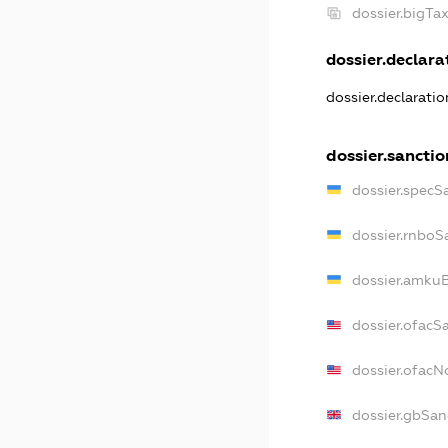
dossier.bigT
dossier.declarat
dossier.declarati
dossier.sanctio
dossier.specS
dossier.rnboS
dossier.amkuB
dossier.ofacS
dossier.ofac
dossier.gbSan