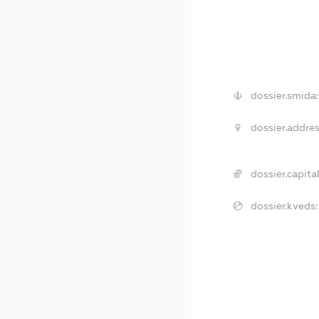
dossier.smida:
dossier.addres
dossier.capital
dossier.kveds: