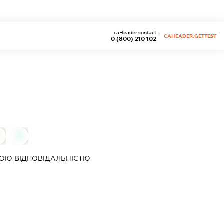
caHeader.contact
CAHEADER.GETTEST
0 (800) 210 102
0
0
ОЮ ВІДПОВІДАЛЬНІСТЮ