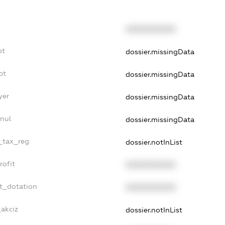
XXXXXXXXXX
bt
dossier.missingData
bt
dossier.missingData
yer
dossier.missingData
nnul
dossier.missingData
e_tax_reg
dossier.notInList
rofit
XXXXXXXXXX
et_dotation
XXXXXXXXXX
_akciz
dossier.notInList