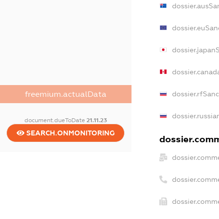
dossier.ausSa
dossier.euSan
dossier.japan
dossier.canad
dossier.rfSan
freemium.actualData
dossier.russia
document.dueToDate
21.11.23
SEARCH.ONMONITORING
dossier.comme
dossier.comme
dossier.comme
dossier.comme