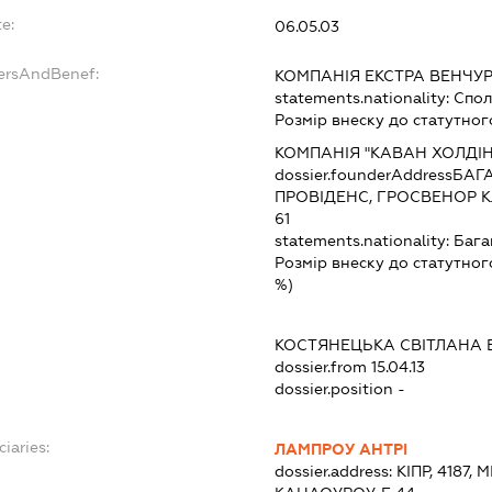
e:
06.05.03
dersAndBenef:
КОМПАНІЯ ЕКСТРА ВЕНЧУР
statements.nationality:
Спол
Розмір внеску до статутног
КОМПАНІЯ "КАВАН ХОЛДІН
dossier.founderAddress
БАГА
ПРОВІДЕНС, ГРОСВЕНОР КЛ
61
statements.nationality:
Бага
Розмір внеску до статутног
%)
КОСТЯНЕЦЬКА СВІТЛАНА
dossier.from 15.04.13
dossier.position -
ciaries:
ЛАМПРОУ АНТРІ
dossier.address:
КІПР, 4187,