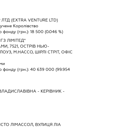
 ЛТД (EXTRA VENTURE LTD)
учене Королівство
о фонду (грн.):
18 500
(0.046 %)
ГЗ ЛІМІТЕД"
МИ, 7521, ОСТРІВ НЬЮ-
ОУЗ, М.НАССО, ШІРЛІ СТРІТ, ОФІС
ми
о фонду (грн.):
40 639 000
(99.954
 ВЛАДИСЛАВІВНА
-
КЕРІВНИК
-
 МІСТО ЛІМАССОЛ, ВУЛИЦЯ ЛІА