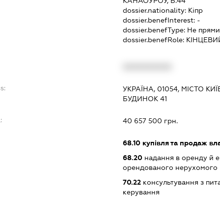
КАНАОУРОУ, Б.44
dossier.nationality:
Кіпр
dossier.benefInterest:
-
dossier.benefType:
Не прями
dossier.benefRole:
КІНЦЕВИ
XXXXXXXXXX
s:
УКРАЇНА, 01054, МІСТО КИ
БУДИНОК 41
:
40 657 500 грн.
68.10
купівля та продаж вл
68.20
надання в оренду й е
орендованого нерухомого
70.22
консультування з пита
керування