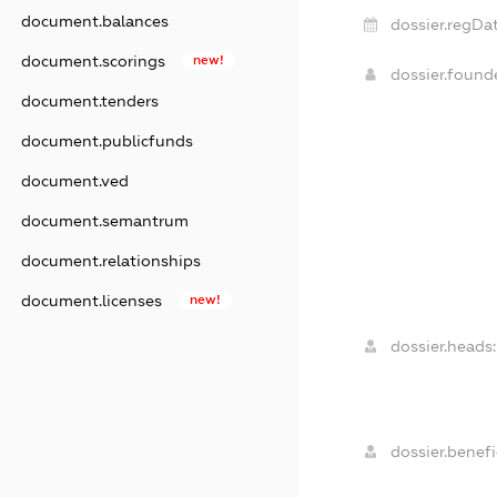
document.balances
dossier.regDat
document.scorings
new!
dossier.foun
document.tenders
document.publicfunds
document.ved
document.semantrum
document.relationships
document.licenses
new!
dossier.heads:
dossier.benefi