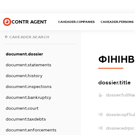
CONTR AGENT
CAHEADER.COMPANIES
CAHEADER.PERSONS
CAHEADER.SEARCH
document.dossier
ФІНІН
document.statements
document.history
dossier.title
document.inspections
dossier.fullN
document.bankruptcy
document.court
dossier.opfSu
document.taxdebts
dossier.edrpo:
document.enforcements