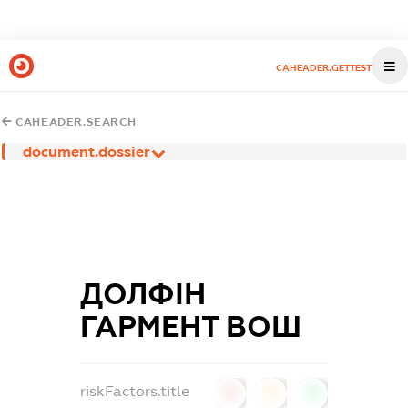
CAHEADER.GETTEST
CAHEADER.SEARCH
document.dossier
ДОЛФІН
ГАРМЕНТ ВОШ
riskFactors.title
0
0
0