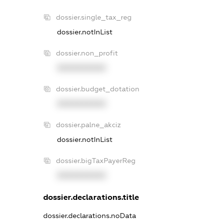
dossier.single_tax_reg
dossier.notInList
dossier.non_profit
XXXXXXXXXX
dossier.budget_dotation
XXXXXXXXXX
dossier.palne_akciz
dossier.notInList
dossier.bigTaxPayerReg
XXXXXXXXXX
dossier.declarations.title
dossier.declarations.noData