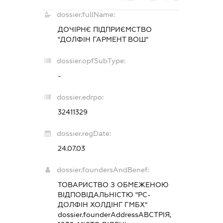
dossier.fullName:
ДОЧІРНЄ ПІДПРИЄМСТВО
"ДОЛФІН ГАРМЕНТ ВОШ"
dossier.opfSubType:
-
dossier.edrpo:
32411329
dossier.regDate:
24.07.03
dossier.foundersAndBenef:
ТОВАРИСТВО З ОБМЕЖЕНОЮ
ВІДПОВІДАЛЬНІСТЮ "РС-
ДОЛФІН ХОЛДІНГ ГМБХ"
dossier.founderAddress
АВСТРІЯ,