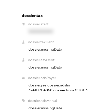
dossier.tax
dossier.staff
XXXXXXXXXX
dossier.taxDebt
dossier.missingData
dossier.esvDebt
dossier.missingData
dossier.ndsPayer
dossier.yes
dossier.ndsInn
324113204868
dossier.from 01.10.03
dossier.ndsAnnul
dossier.missingData