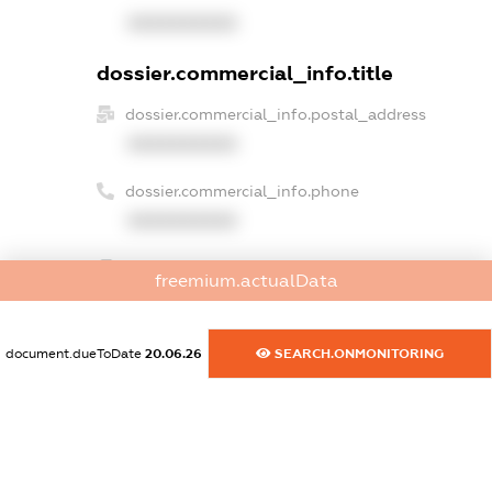
XXXXXXXXXX
dossier.commercial_info.title
dossier.commercial_info.postal_address
XXXXXXXXXX
dossier.commercial_info.phone
XXXXXXXXXX
dossier.commercial_info.fax
freemium.actualData
XXXXXXXXXX
dossier.commercial_info.email
document.dueToDate
20.06.26
SEARCH.ONMONITORING
XXXXXXXXXX
dossier.commercial_info.website
XXXXXXXXXX