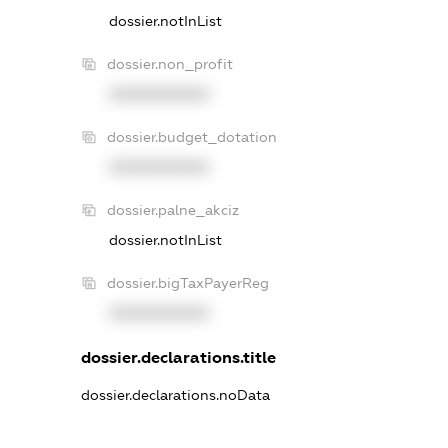
dossier.notInList
dossier.non_profit
XXXXXXXXXX
dossier.budget_dotation
XXXXXXXXXX
dossier.palne_akciz
dossier.notInList
dossier.bigTaxPayerReg
XXXXXXXXXX
dossier.declarations.title
dossier.declarations.noData