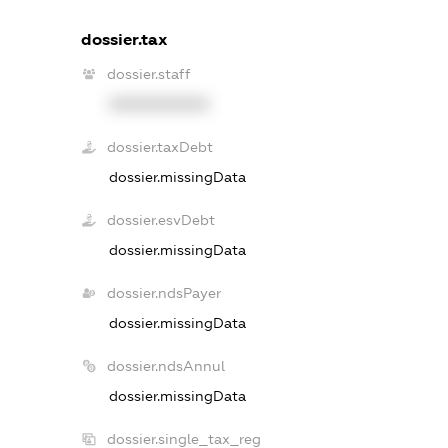
dossier.tax
dossier.staff
XXXXXXXXXX
dossier.taxDebt
dossier.missingData
dossier.esvDebt
dossier.missingData
dossier.ndsPayer
dossier.missingData
dossier.ndsAnnul
dossier.missingData
dossier.single_tax_reg