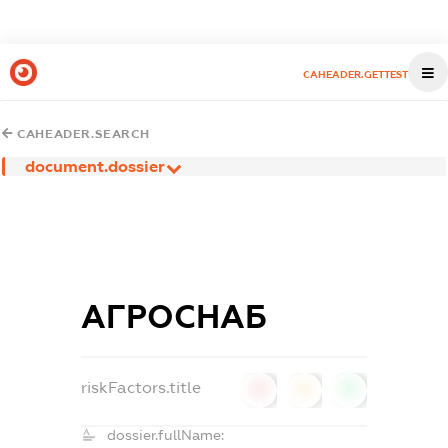
CAHEADER.GETTEST
CAHEADER.SEARCH
document.dossier
АГРОСНАБ
riskFactors.title
0
0
0
dossier.fullName: