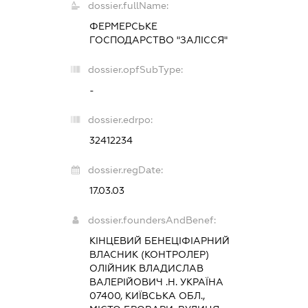
dossier.fullName:
ФЕРМЕРСЬКЕ
ГОСПОДАРСТВО "ЗАЛІССЯ"
dossier.opfSubType:
-
dossier.edrpo:
32412234
dossier.regDate:
17.03.03
dossier.foundersAndBenef:
КІНЦЕВИЙ БЕНЕЦІФІАРНИЙ
ВЛАСНИК (КОНТРОЛЕР)
ОЛІЙНИК ВЛАДИСЛАВ
ВАЛЕРІЙОВИЧ .Н. УКРАЇНА
07400, КИЇВСЬКА ОБЛ.,