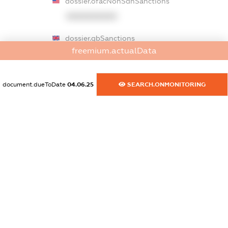
dossier.ofacNonSdnSanctions
XXXXXXXXXX
dossier.gbSanctions
freemium.actualData
XXXXXXXXXX
dossier.ausSanctions
document.dueToDate
04.06.25
SEARCH.ONMONITORING
XXXXXXXXXX
dossier.euSanctions
XXXXXXXXXX
dossier.japanSanctions
XXXXXXXXXX
dossier.canadaSanctions
XXXXXXXXXX
dossier.rfSanctions