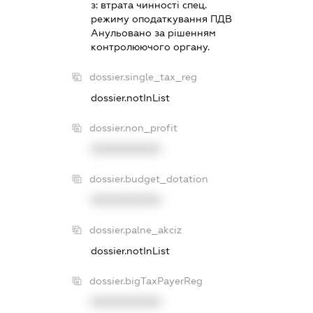
з:
втрата чинностi спец.
режиму оподаткування ПДВ
Анульовано за рiшенням
контролюючого органу.
dossier.single_tax_reg
dossier.notInList
dossier.non_profit
XXXXXXXXXX
dossier.budget_dotation
XXXXXXXXXX
dossier.palne_akciz
dossier.notInList
dossier.bigTaxPayerReg
XXXXXXXXXX