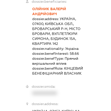
dossier.beneficiaries:
ОЛІЙНИК ВАЛЕРІЙ
АНДРІЙОВИЧ
dossier.address:
УКРАЇНА,
07400, КИЇВСЬКА ОБЛ.,
БРОВАРСЬКИЙ Р-Н, МІСТО
БРОВАРИ, ВУЛ.ПЕТЛЮРИ
СИМОНА, БУДИНОК 15А,
КВАРТИРА 142
dossier.nationality:
Україна
dossier.benefInterest:
58.66
dossier.benefType:
Прямий
вирішальний вплив
dossier.benefRole:
КІНЦЕВИЙ
БЕНЕФІЦІАРНИЙ ВЛАСНИК
dossier.smida:
XXXXXXXXXX
dossier.address: