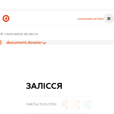
CAHEADER.GETTEST
CAHEADER.SEARCH
document.dossier
ЗАЛІССЯ
riskFactors.title
0
0
0