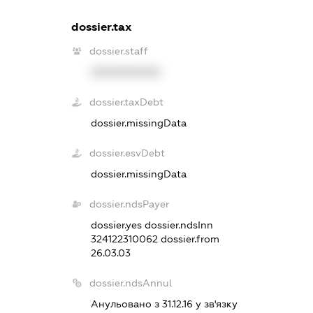
dossier.tax
dossier.staff
XXXXXXXXXX
dossier.taxDebt
dossier.missingData
dossier.esvDebt
dossier.missingData
dossier.ndsPayer
dossier.yes
dossier.ndsInn
324122310062
dossier.from
26.03.03
dossier.ndsAnnul
Анульовано з 31.12.16 у зв'язку