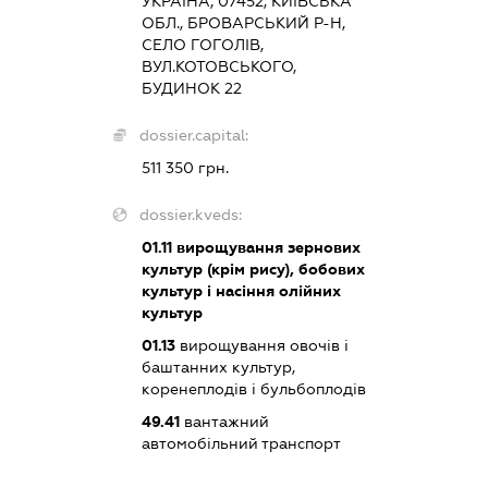
УКРАЇНА, 07452, КИЇВСЬКА
ОБЛ., БРОВАРСЬКИЙ Р-Н,
СЕЛО ГОГОЛІВ,
ВУЛ.КОТОВСЬКОГО,
БУДИНОК 22
dossier.capital:
511 350 грн.
dossier.kveds:
01.11
вирощування зернових
культур (крім рису), бобових
культур і насіння олійних
культур
01.13
вирощування овочів і
баштанних культур,
коренеплодів і бульбоплодів
49.41
вантажний
автомобільний транспорт