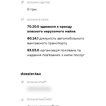
dossier.capital:
0 грн.
dossier.kveds:
70.20.0
здавання в оренду
власного нерухомого майна
60.24.1
діяльність автомобільного
вантажного транспорту
93.03.0
організація поховань та
надання пов'язаних з ними послуг
dossier.tax
dossier.staff
XXXXXXXXXX
dossier.taxDebt