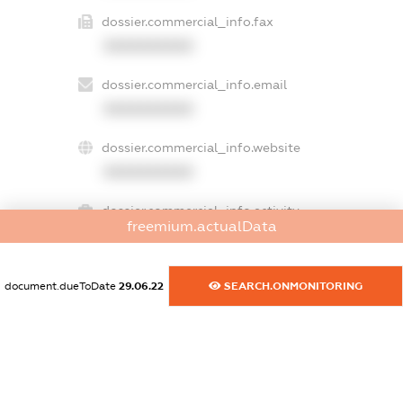
dossier.commercial_info.fax
XXXXXXXXXX
dossier.commercial_info.email
XXXXXXXXXX
dossier.commercial_info.website
XXXXXXXXXX
dossier.commercial_info.activity
freemium.actualData
XXXXXXXXXX
document.dueToDate
29.06.22
SEARCH.ONMONITORING
freemium.exampleText_1
freemium.exampleText_2
freemium.anonymousPerSearch2
FREEMIUM.DETAILS
FREEMIUM.REGISTER