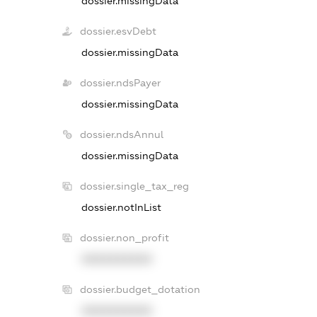
dossier.missingData
dossier.esvDebt
dossier.missingData
dossier.ndsPayer
dossier.missingData
dossier.ndsAnnul
dossier.missingData
dossier.single_tax_reg
dossier.notInList
dossier.non_profit
XXXXXXXXXX
dossier.budget_dotation
XXXXXXXXXX