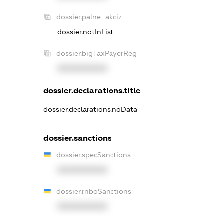
dossier.palne_akciz
dossier.notInList
dossier.bigTaxPayerReg
XXXXXXXXXX
dossier.declarations.title
dossier.declarations.noData
dossier.sanctions
dossier.specSanctions
XXXXXXXXXX
dossier.rnboSanctions
XXXXXXXXXX