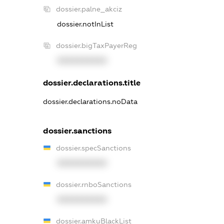
dossier.palne_akciz
dossier.notInList
dossier.bigTaxPayerReg
XXXXXXXXXX
dossier.declarations.title
dossier.declarations.noData
dossier.sanctions
dossier.specSanctions
XXXXXXXXXX
dossier.rnboSanctions
XXXXXXXXXX
dossier.amkuBlackList