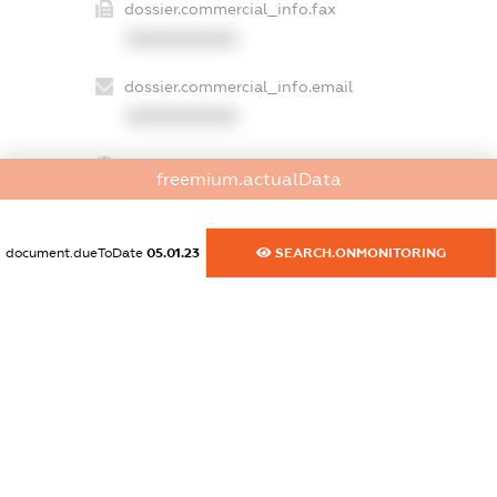
dossier.commercial_info.fax
XXXXXXXXXX
dossier.commercial_info.email
XXXXXXXXXX
dossier.commercial_info.website
freemium.actualData
XXXXXXXXXX
dossier.commercial_info.activity
document.dueToDate
05.01.23
SEARCH.ONMONITORING
XXXXXXXXXX
freemium.exampleText_1
freemium.exampleText_2
freemium.anonymousPerSearch2
FREEMIUM.DETAILS
FREEMIUM.REGISTER