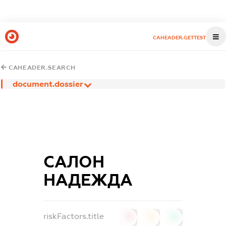
CAHEADER.GETTEST
CAHEADER.SEARCH
document.dossier
САЛОН
НАДЕЖДА
riskFactors.title
0
0
0