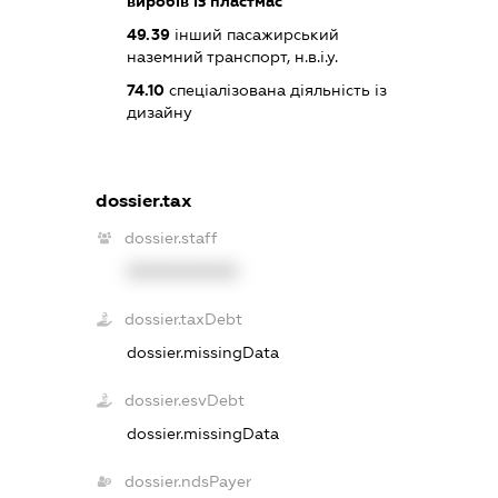
виробів із пластмас
49.39
інший пасажирський
наземний транспорт, н.в.і.у.
74.10
спеціалізована діяльність із
дизайну
dossier.tax
dossier.staff
XXXXXXXXXX
dossier.taxDebt
dossier.missingData
dossier.esvDebt
dossier.missingData
dossier.ndsPayer