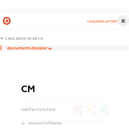
CAHEADER.GETTEST
CAHEADER.SEARCH
document.dossier
СМ
riskFactors.title
0
0
0
dossier.fullName: