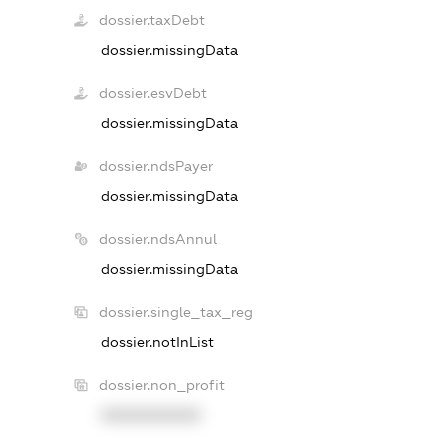
dossier.taxDebt
dossier.missingData
dossier.esvDebt
dossier.missingData
dossier.ndsPayer
dossier.missingData
dossier.ndsAnnul
dossier.missingData
dossier.single_tax_reg
dossier.notInList
dossier.non_profit
XXXXXXXXXX