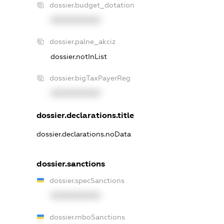
dossier.budget_dotation
XXXXXXXXXX
dossier.palne_akciz
dossier.notInList
dossier.bigTaxPayerReg
XXXXXXXXXX
dossier.declarations.title
dossier.declarations.noData
dossier.sanctions
dossier.specSanctions
XXXXXXXXXX
dossier.rnboSanctions