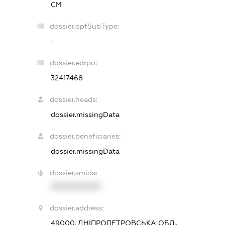
СМ
dossier.opfSubType:
-
dossier.edrpo:
32417468
dossier.heads:
dossier.missingData
dossier.beneficiaries:
dossier.missingData
dossier.smida:
XXXXXXXXXX
dossier.address:
49000, ДНІПРОПЕТРОВСЬКА ОБЛ.,