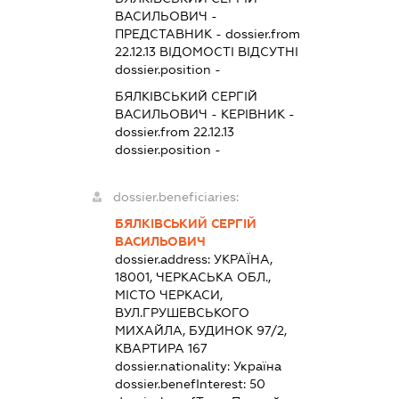
ВАСИЛЬОВИЧ
-
ПРЕДСТАВНИК
- dossier.from
22.12.13
ВІДОМОСТІ ВІДСУТНІ
dossier.position -
БЯЛКІВСЬКИЙ СЕРГІЙ
ВАСИЛЬОВИЧ
-
КЕРІВНИК
-
dossier.from 22.12.13
dossier.position -
dossier.beneficiaries:
БЯЛКІВСЬКИЙ СЕРГІЙ
ВАСИЛЬОВИЧ
dossier.address:
УКРАЇНА,
18001, ЧЕРКАСЬКА ОБЛ.,
МІСТО ЧЕРКАСИ,
ВУЛ.ГРУШЕВСЬКОГО
МИХАЙЛА, БУДИНОК 97/2,
КВАРТИРА 167
dossier.nationality:
Україна
dossier.benefInterest:
50