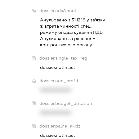
dossier.ndsAnnul
Анульовано з 31.12.16 у зв'язку
з:
втрата чинностi спец.
режиму оподаткування ПДВ
Анульовано за рiшенням
контролюючого органу.
dossier.single_tax_reg
dossier.notInList
dossier.non_profit
XXXXXXXXXX
dossier.budget_dotation
XXXXXXXXXX
dossier.palne_akciz
dossier.notInList