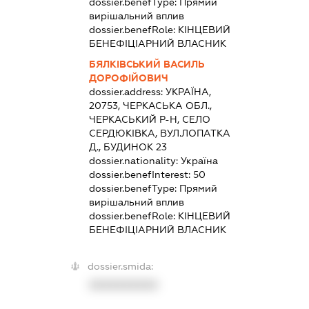
dossier.benefType:
Прямий
вирішальний вплив
dossier.benefRole:
КІНЦЕВИЙ
БЕНЕФІЦІАРНИЙ ВЛАСНИК
БЯЛКІВСЬКИЙ ВАСИЛЬ
ДОРОФІЙОВИЧ
dossier.address:
УКРАЇНА,
20753, ЧЕРКАСЬКА ОБЛ.,
ЧЕРКАСЬКИЙ Р-Н, СЕЛО
СЕРДЮКІВКА, ВУЛ.ЛОПАТКА
Д., БУДИНОК 23
dossier.nationality:
Україна
dossier.benefInterest:
50
dossier.benefType:
Прямий
вирішальний вплив
dossier.benefRole:
КІНЦЕВИЙ
БЕНЕФІЦІАРНИЙ ВЛАСНИК
dossier.smida:
XXXXXXXXXX