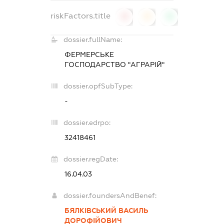
riskFactors.title
0
0
0
dossier.fullName:
ФЕРМЕРСЬКЕ
ГОСПОДАРСТВО "АГРАРІЙ"
dossier.opfSubType:
-
dossier.edrpo:
32418461
dossier.regDate:
16.04.03
dossier.foundersAndBenef:
БЯЛКІВСЬКИЙ ВАСИЛЬ
ДОРОФІЙОВИЧ