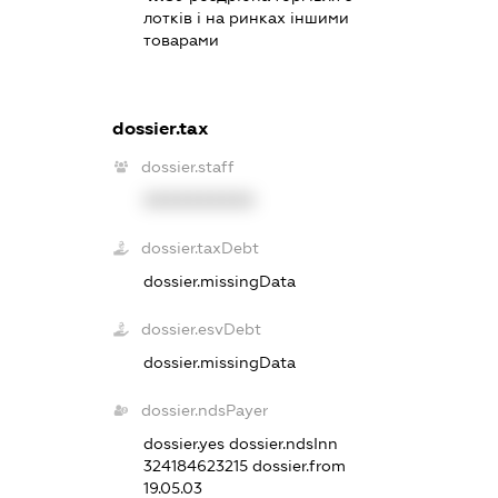
лотків і на ринках іншими
товарами
dossier.tax
dossier.staff
XXXXXXXXXX
dossier.taxDebt
dossier.missingData
dossier.esvDebt
dossier.missingData
dossier.ndsPayer
dossier.yes
dossier.ndsInn
324184623215
dossier.from
19.05.03