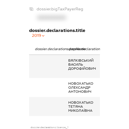
dossier.bigTaxPayerReg
XXXXXXXXXX
dossier.declarations.title
2019
dossier.declarations.pepName
dossier.declarations.personName
dossier.declarat
БЯЛКІВСЬКИЙ
Кінцевий
ВАСИЛЬ
бенефіціарний
ДОРОФІЙОВИЧ
власник
(контролер)
НОВОХАТЬКО
Дохід від надан
ОЛЕКСАНДР
майна в оренду
АНТОНОВИЧ
НОВОХАТЬКО
Дохід від надан
ТЕТЯНА
майна в оренду
МИКОЛАЇВНА
dossier.declarations.license_1