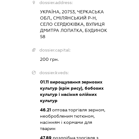
dossier.address:
УКРАЇНА, 20753, ЧЕРКАСЬКА
ОБЛ., СМІЛЯНСЬКИЙ Р-Н,
СЕЛО СЕРДЮКІВКА, ВУЛИЦЯ
ДМИТРА ЛОПАТКА, БУДИНОК
58
dossier.capital:
200 грн.
dossier.kveds:
01.11
вирощування зернових
культур (крім рису), бобових
культур і насіння олійних
культур
46.21
оптова торгівля зерном,
необробленим тютюном,
насінням і кормами для
тварин
47.89
роздрібна торгівля з