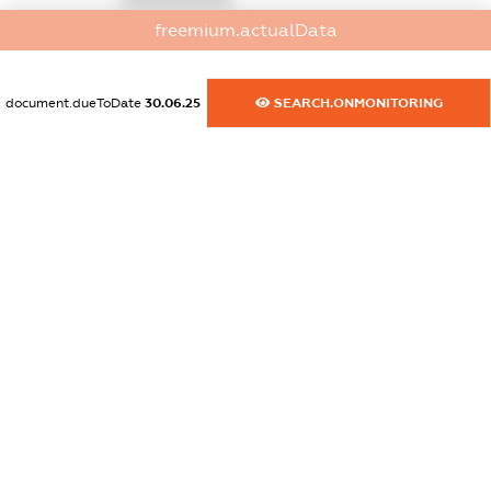
freemium.actualData
dossier.commercial_info.activity
XXXXXXXXXX
document.dueToDate
30.06.25
SEARCH.ONMONITORING
freemium.exampleText_1
freemium.exampleText_2
freemium.anonymousPerSearch2
FREEMIUM.DETAILS
FREEMIUM.REGISTER