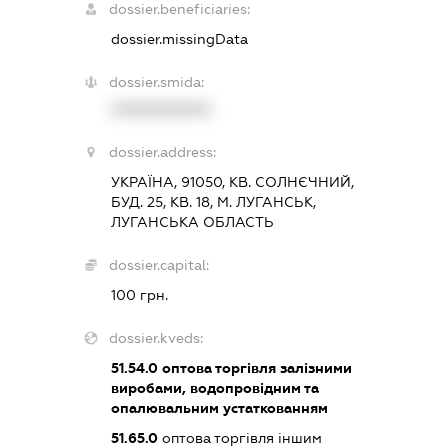
dossier.beneficiaries:
dossier.missingData
dossier.smida:
XXXXXXXXXX
dossier.address:
УКРАЇНА, 91050, КВ. СОЛНЄЧНИЙ,
БУД. 25, КВ. 18, М. ЛУГАНСЬК,
ЛУГАНСЬКА ОБЛАСТЬ
dossier.capital:
100 грн.
dossier.kveds:
51.54.0
оптова торгівля залізними
виробами, водопровідним та
опалювальним устаткованням
51.65.0
оптова торгівля іншим