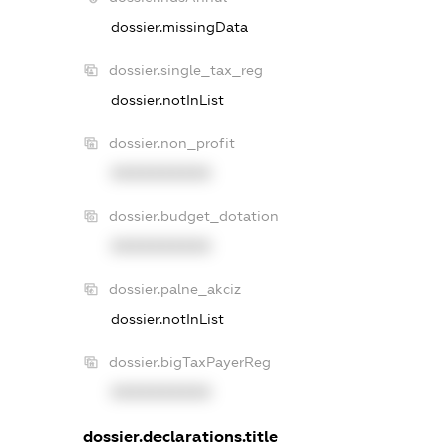
dossier.missingData
dossier.single_tax_reg
dossier.notInList
dossier.non_profit
XXXXXXXXXX
dossier.budget_dotation
XXXXXXXXXX
dossier.palne_akciz
dossier.notInList
dossier.bigTaxPayerReg
XXXXXXXXXX
dossier.declarations.title