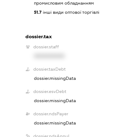
промисловим обладнанням
51.7
інші види оптової торгівлі
dossier.tax
dossier.staff
XXXXXXXXXX
dossier.taxDebt
dossier.missingData
dossier.esvDebt
dossier.missingData
dossier.ndsPayer
dossier.missingData
dossier.ndsAnnul