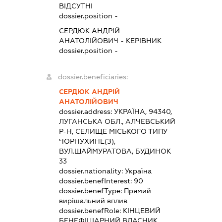
ВІДСУТНІ
dossier.position -
СЕРДЮК АНДРІЙ
АНАТОЛІЙОВИЧ
-
КЕРІВНИК
dossier.position -
dossier.beneficiaries:
СЕРДЮК АНДРІЙ
АНАТОЛІЙОВИЧ
dossier.address:
УКРАЇНА, 94340,
ЛУГАНСЬКА ОБЛ., АЛЧЕВСЬКИЙ
Р-Н, СЕЛИЩЕ МІСЬКОГО ТИПУ
ЧОРНУХИНЕ(З),
ВУЛ.ШАЙМУРАТОВА, БУДИНОК
33
dossier.nationality:
Україна
dossier.benefInterest:
90
dossier.benefType:
Прямий
вирішальний вплив
dossier.benefRole:
КІНЦЕВИЙ
БЕНЕФІЦІАРНИЙ ВЛАСНИК