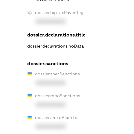
dossier.bigTaxPayerReg
XXXXXXXXXX
dossier.declarations.title
dossier.declarations.noData
dossier.sanctions
dossier.specSanctions
XXXXXXXXXX
dossier.rnboSanctions
XXXXXXXXXX
dossier.amkuBlackList
XXXXXXXXXX