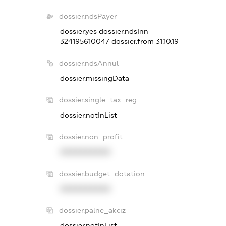
dossier.ndsPayer
dossier.yes
dossier.ndsInn
324195610047
dossier.from 31.10.19
dossier.ndsAnnul
dossier.missingData
dossier.single_tax_reg
dossier.notInList
dossier.non_profit
XXXXXXXXXX
dossier.budget_dotation
XXXXXXXXXX
dossier.palne_akciz
dossier.notInList