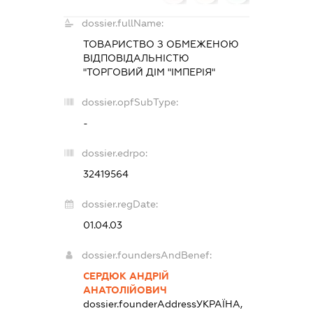
dossier.fullName:
ТОВАРИСТВО З ОБМЕЖЕНОЮ
ВІДПОВІДАЛЬНІСТЮ
"ТОРГОВИЙ ДІМ "ІМПЕРІЯ"
dossier.opfSubType:
-
dossier.edrpo:
32419564
dossier.regDate:
01.04.03
dossier.foundersAndBenef:
СЕРДЮК АНДРІЙ
АНАТОЛІЙОВИЧ
dossier.founderAddress
УКРАЇНА,