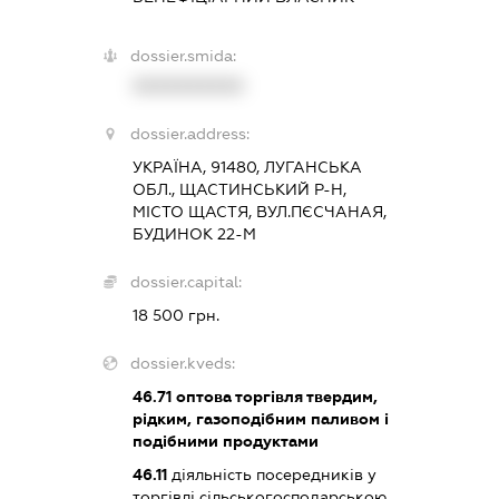
dossier.smida:
XXXXXXXXXX
dossier.address:
УКРАЇНА, 91480, ЛУГАНСЬКА
ОБЛ., ЩАСТИНСЬКИЙ Р-Н,
МІСТО ЩАСТЯ, ВУЛ.ПЄСЧАНАЯ,
БУДИНОК 22-М
dossier.capital:
18 500 грн.
dossier.kveds:
46.71
оптова торгівля твердим,
рідким, газоподібним паливом і
подібними продуктами
46.11
діяльність посередників у
торгівлі сільськогосподарською