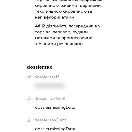
сировиною, живими тваринами,
текстильною сировиною та
напівфабрикатами
46.12
діяльність посередників у
торгівлі паливом, рудами,
металами та промисловими
хімічними речовинами
dossier.tax
dossier.staff
XXXXXXXXXX
dossier.taxDebt
dossier.missingData
dossier.esvDebt
dossier.missingData