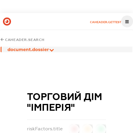
CAHEADER.GETTEST
CAHEADER.SEARCH
document.dossier
ТОРГОВИЙ ДІМ
"ІМПЕРІЯ"
riskFactors.title
0
0
0